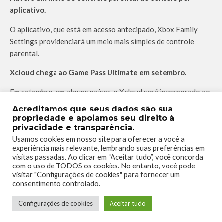
aplicativo.
O aplicativo, que está em acesso antecipado, Xbox Family
Settings providenciará um meio mais simples de controle
parental.
Xcloud chega ao Game Pass Ultimate em setembro.
Em setembro, em alguns países, o Xcloud será incorporado ao
Game Pass Ultimate permitindo inclusive cross device. Isso
Acreditamos que seus dados são sua
permitirá, que qualquer um possa jogar games do serviço de
propriedade e apoiamos seu direito à
qualquer dispositivo.
privacidade e transparência.
Usamos cookies em nosso site para oferecer a você a
experiência mais relevante, lembrando suas preferências em
visitas passadas. Ao clicar em “Aceitar tudo”, você concorda
Apesar de algumas informações serem batidas, acredito ser
com o uso de TODOS os cookies. No entanto, você pode
visitar "Configurações de cookies" para fornecer um
importante que Phil Spencer tenha ratificado essas
consentimento controlado.
informações. Deste modo, ele ressalta o compromisso que a
marca já tem em entregar o melhor serviço de games possível
Configurações de cookies
Aceitar tudo
para os usuários.