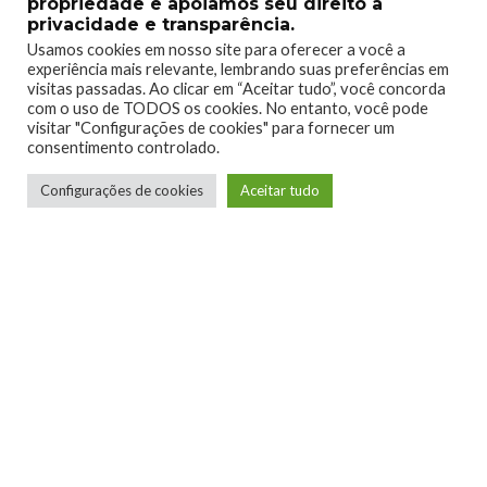
propriedade e apoiamos seu direito à
privacidade e transparência.
Usamos cookies em nosso site para oferecer a você a
experiência mais relevante, lembrando suas preferências em
1
0
visitas passadas. Ao clicar em “Aceitar tudo”, você concorda
com o uso de TODOS os cookies. No entanto, você pode
visitar "Configurações de cookies" para fornecer um
consentimento controlado.
Configurações de cookies
Aceitar tudo
0