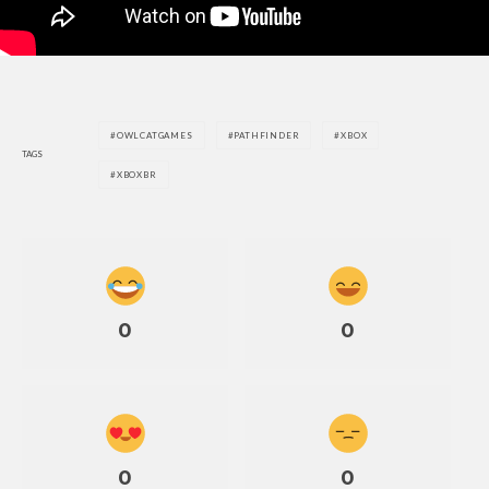
OWLCATGAMES
PATHFINDER
XBOX
TAGS
XBOXBR
0
0
0
0