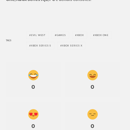
EVIL WEST
GAMES
XBOX
XBOX ONE
TAGS
XBOX SERIES S
XBOX SERIES X
0
0
0
0