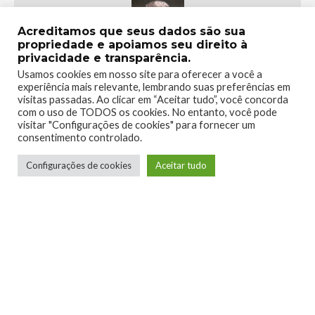
Acreditamos que seus dados são sua
propriedade e apoiamos seu direito à
privacidade e transparência.
Usamos cookies em nosso site para oferecer a você a
Lucian Ribeiro
experiência mais relevante, lembrando suas preferências em
visitas passadas. Ao clicar em “Aceitar tudo”, você concorda
com o uso de TODOS os cookies. No entanto, você pode
visitar "Configurações de cookies" para fornecer um
Jogador de RPG de mesa, apreciador de
consentimento controlado.
narrativas bem contadas, degustador de
histórias em quadrinhos e autoproclamado
Configurações de cookies
Aceitar tudo
crítico de games.
LEIA MAIS