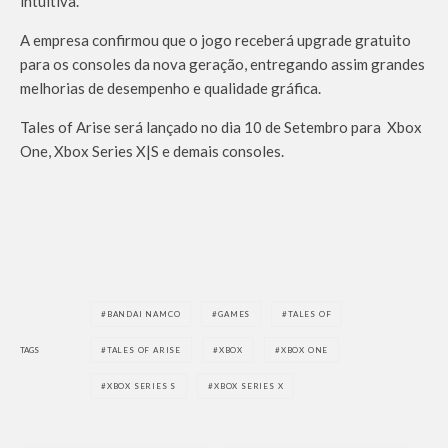
intuitiva.
A empresa confirmou que o jogo receberá upgrade gratuito
para os consoles da nova geração, entregando assim grandes
melhorias de desempenho e qualidade gráfica.
Tales of Arise será lançado no dia 10 de Setembro para Xbox
One, Xbox Series X|S e demais consoles.
BANDAI NAMCO
GAMES
TALES OF
TAGS
TALES OF ARISE
XBOX
XBOX ONE
XBOX SERIES S
XBOX SERIES X