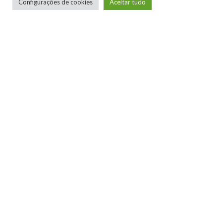
Configurações de cookies
Aceitar tudo
Raillander Pereira
Conheci o Xbox na geração do 360, e desde
então me tornei apaixonado pela marca. Curto
bastante jogos de tiro em geral, e me desvio um
pouco nos RPG's ocidentais. Sou fã de Gears of