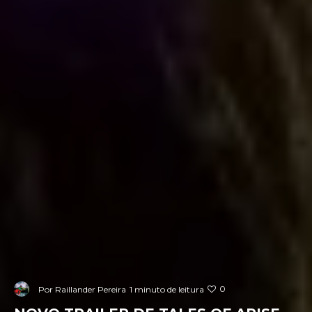
0
Por
Raillander Pereira
1 minuto de leitura