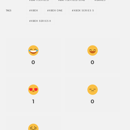
BATTLEFIELD
BATTLEFIELD 2042
GAMES
TAGS
XBOX
XBOX ONE
XBOX SERIES S
XBOX SERIES X
0
0
1
0