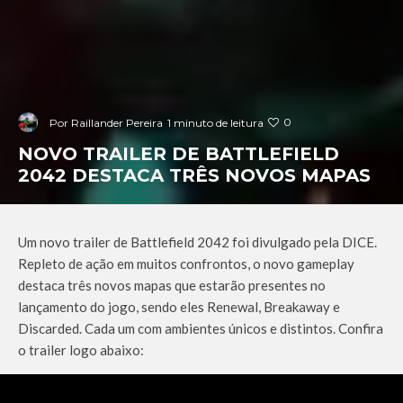
0
Por
Raillander Pereira
1 minuto de leitura
NOVO TRAILER DE BATTLEFIELD
2042 DESTACA TRÊS NOVOS MAPAS
Um novo trailer de Battlefield 2042 foi divulgado pela DICE.
Repleto de ação em muitos confrontos, o novo gameplay
destaca três novos mapas que estarão presentes no
lançamento do jogo, sendo eles Renewal, Breakaway e
Discarded. Cada um com ambientes únicos e distintos. Confira
o trailer logo abaixo: