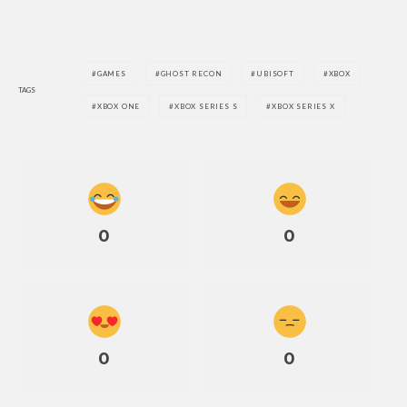
GAMES
GHOST RECON
UBISOFT
XBOX
TAGS
XBOX ONE
XBOX SERIES S
XBOX SERIES X
0
0
0
0