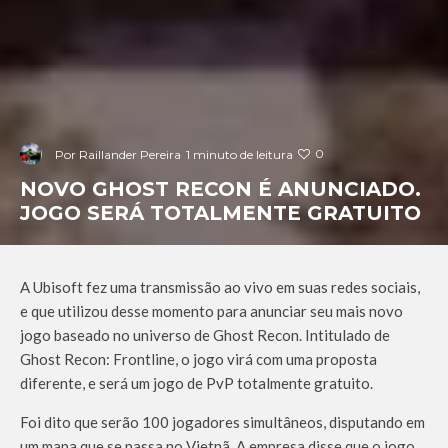
0
Por
Raillander Pereira
1 minuto de leitura
NOVO GHOST RECON É ANUNCIADO.
JOGO SERÁ TOTALMENTE GRATUITO
A Ubisoft fez uma transmissão ao vivo em suas redes sociais,
e que utilizou desse momento para anunciar seu mais novo
jogo baseado no universo de Ghost Recon. Intitulado de
Ghost Recon: Frontline, o jogo virá com uma proposta
diferente, e será um jogo de PvP totalmente gratuito.
Foi dito que serão 100 jogadores simultâneos, disputando em
um mapa que se passa no Vietnã. A empresa disse que o jogo