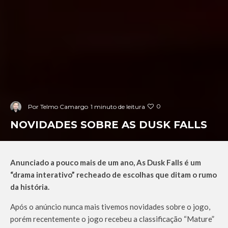
0
Por
Telmo Camargo
1 minuto de leitura
NOVIDADES SOBRE AS DUSK FALLS
Anunciado a pouco mais de um ano, As Dusk Falls é um
“drama interativo” recheado de escolhas que ditam o rumo
da história.
Após o anúncio nunca mais tivemos novidades sobre o jogo,
porém recentemente o jogo recebeu a classificação “Mature”