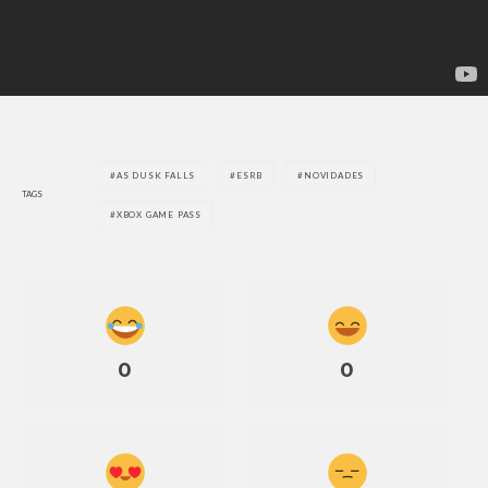
AS DUSK FALLS
ESRB
NOVIDADES
TAGS
XBOX GAME PASS
0
0