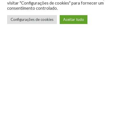
visitar "Configurações de cookies" para fornecer um
consentimento controlado.
Configurações de cookies
Aceitar tudo
Telmo Camargo
Editor Chefe
Idealizador e editor chefe do Xboxmania, Host
do Gamemania Podcast, Xbox Ambassador,
entusiasta dos jogos de corrida e pai do Miguel,
meu Player 2 favorito!
LEIA MAIS