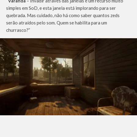
“
Varanda
– Invadir através das janelas é um recurso muito
simples em SoD, e esta janela está implorando para ser
quebrada. Mas cuidado, não há como saber quantos zeds
serão atraídos pelo som. Quem se habilita para um
churrasco?”