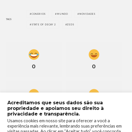
CENÁRIOS
MUNDO
NOVIDADES
TAGS
STATE OF DECAY 2
ZEDS
0
0
Acreditamos que seus dados são sua
0
0
propriedade e apoiamos seu direito à
privacidade e transparência.
Usamos cookies em nosso site para oferecer a você a
experiência mais relevante, lembrando suas preferências em
visitas passadas. Ao clicar em “Aceitar tudo”, você concorda