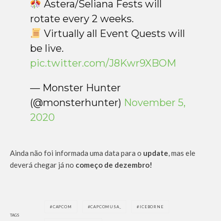
Astera/Seliana Fests will
rotate every 2 weeks.
Virtually all Event Quests will
be live.
pic.twitter.com/J8Kwr9XBOM
— Monster Hunter
(@monsterhunter)
November 5,
2020
Ainda não foi informada uma data para o
update
, mas ele
deverá chegar já no
começo de dezembro!
CAPCOM
CAPCOMUSA_
ICEBORNE
TAGS