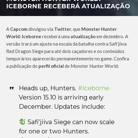
ICEBORNE RECEBERÁ ATUALIZAÇÃO
A
Capcom
divulgou via
Twitter
, que
Monster Hunter
World: Iceborne
receberá uma
atualização
em dezembro. A
versão trará um ajuste na escala da batalha contra Safi’jiiva
Red Dragon Siege para até dois caçadores e os conteúdos
temporários aparecerão permanentemente no game. Confira
a publicação do
perfil oficial
de Monster Hunter World:
Heads up, Hunters.
#Iceborne
Version 15.10 is arriving early
December. Updates include:
Safi’jiiva Siege can now scale
for one or two Hunters.