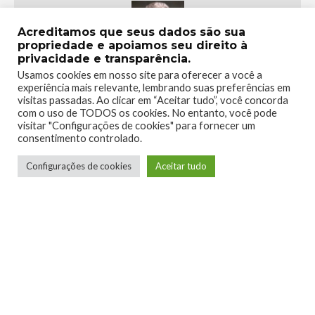
Acreditamos que seus dados são sua
propriedade e apoiamos seu direito à
privacidade e transparência.
Usamos cookies em nosso site para oferecer a você a
Lucian Ribeiro
experiência mais relevante, lembrando suas preferências em
visitas passadas. Ao clicar em “Aceitar tudo”, você concorda
com o uso de TODOS os cookies. No entanto, você pode
visitar "Configurações de cookies" para fornecer um
Jogador de RPG de mesa, apreciador de
consentimento controlado.
narrativas bem contadas, degustador de
histórias em quadrinhos e autoproclamado
Configurações de cookies
Aceitar tudo
crítico de games.
LEIA MAIS