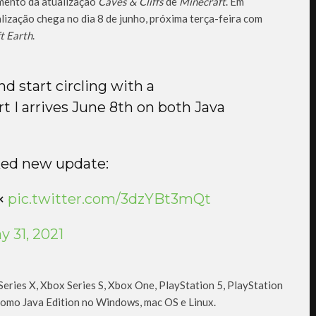
mento da atualização
Caves & Cliffs
de
Minecraft
. Em
lização chega no dia 8 de junho, próxima terça-feira com
t
Earth
.
d start circling with a
rt I arrives June 8th on both Java
cked new update:
↢
pic.twitter.com/3dzYBt3mQt
y 31, 2021
Series X, Xbox Series S, Xbox One, PlayStation 5, PlayStation
como Java Edition no Windows, mac OS e Linux.