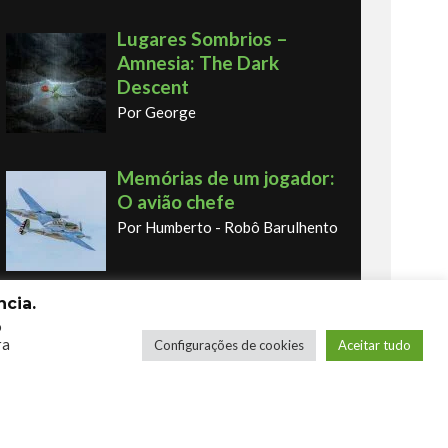
Lugares Sombrios –
Amnesia: The Dark
Descent
Por George
Memórias de um jogador:
O avião chefe
Por Humberto - Robô Barulhento
cia.
Memórias de um jogador:
o
o primeiro fliperama
ra
Configurações de cookies
Aceitar tudo
Por Humberto - Robô Barulhento