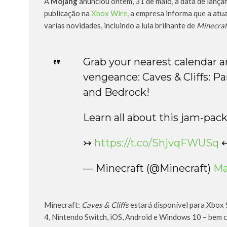
A
Mojang
anunciou ontem, 31 de maio, a data de lança
publicação na
Xbox Wire,
a empresa informa que a atua
varias novidades, incluindo a lula brilhante de
Minecraf
Grab your nearest calendar an
vengeance: Caves & Cliffs: Pa
and Bedrock!
Learn all about this jam-pa
↣
https://t.co/ShjvqFWUSq
— Minecraft (@Minecraft)
Ma
Minecraft:
Caves & Cliffs
estará disponível para Xbox 
4, Nintendo Switch, iOS, Android e Windows 10 – bem 