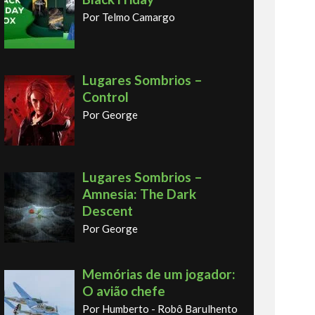
Por Telmo Camargo
Lugares Sombrios –
Control
Por George
Lugares Sombrios –
Amnesia: The Dark
Descent
Por George
Memórias de um jogador:
O avião chefe
Por Humberto - Robô Barulhento