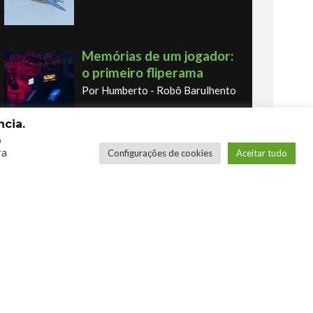
Memórias de um jogador:
o primeiro fliperama
Por Humberto - Robô Barulhento
cia.
o
Os novos Retrôs – Xbox
ra
Configurações de cookies
Aceitar tudo
360 & Ps3
Por George
COMPRE SEUS JOGOS