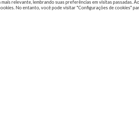
 mais relevante, lembrando suas preferências em visitas passadas. A
ookies. No entanto, você pode visitar "Configurações de cookies" pa
do Xboxmania, Host do Gamemania Podcast, Xbox
gos de corrida e pai do Miguel, meu Player 2 favorito!