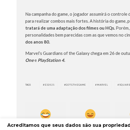
Na campanha do game, o jogador assumirá o controle 
para realizar combos mais fortes. A história do game, p
tratará de uma adaptação dos filmes ou HQs.
Porém, 
personalidades bem parecidas com as que vemos no ci
dos anos 80.
Marvel’s Guardians of the Galaxy chega em 26 de out
One
e
PlayStation 4.
TAGS
E32021
GOTGTHEGAME
MARVEL
SQUARE
Acreditamos que seus dados são sua propriedade
0
0