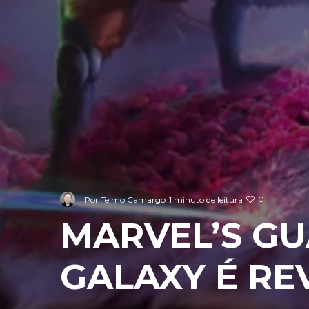
0
Por
Telmo Camargo
1 minuto de leitura
MARVEL’S GU
GALAXY É R