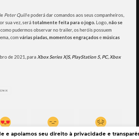
de
Peter Quill
e poderá dar comandos aos seus companheiros,
or sua vez, será
totalmente feita para o jogo.
Logo,
não se
como pudermos observar no trailer, os heróis possuem
nema, com
várias piadas, momentos engraçados
e
músicas
ubro de 2021, para
Xbox Series X|S, PlayStation 5, PC, Xbox
ENIX
 e apoiamos seu direito à privacidade e transparên
0
0
0