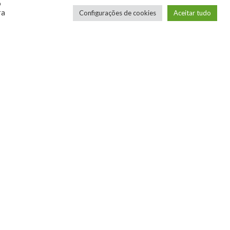
Por Humberto - Robô Barulhento
o
ra
Configurações de cookies
Aceitar tudo
Os novos Retrôs – Xbox
360 & Ps3
Por George
COMPRE SEUS JOGOS