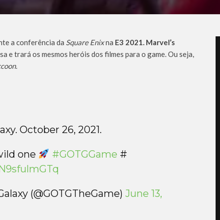
nte a conferência da
Square Enix
na
E3 2021.
Marvel’s
a e trará os mesmos heróis dos filmes para o game. Ou seja,
coon.
axy. October 26, 2021.
wild one
#GOTGGame
#
/N9sfulmGTq
he Galaxy (@GOTGTheGame)
June 13,