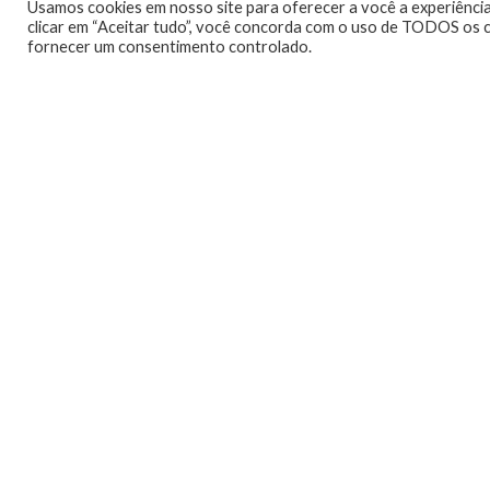
Usamos cookies em nosso site para oferecer a você a experiência
clicar em “Aceitar tudo”, você concorda com o uso de TODOS os c
fornecer um consentimento controlado.
Telmo Camargo
Editor Chefe
Idealizador e editor chefe 
Ambassador, entusiasta dos jo