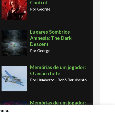
Control
Por George
Lugares Sombrios –
Amnesia: The Dark
Descent
Por George
Memórias de um jogador:
O avião chefe
Por Humberto - Robô Barulhento
Memórias de um jogador:
o primeiro fliperama
cia.