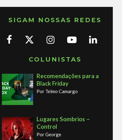
SIGAM NOSSAS REDES
COLUNISTAS
Recomendações para a
Black Friday
Por Telmo Camargo
Lugares Sombrios –
Control
Por George