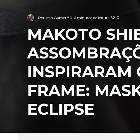
0
Por
Veio GamerBR
6 minutos de leitura
MAKOTO SHIB
ASSOMBRAÇÕ
INSPIRARAM 
FRAME: MASK
ECLIPSE