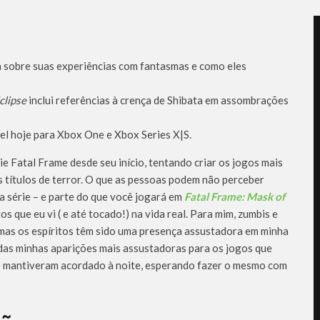
a sobre suas experiências com fantasmas e como eles
clipse
inclui referências à crença de Shibata em assombrações
el hoje para Xbox One e Xbox Series X|S.
 Fatal Frame desde seu início, tentando criar os jogos mais
 títulos de terror. O que as pessoas podem não perceber
 série – e parte do que você jogará em
Fatal Frame: Mask of
os que eu vi ( e até tocado!) na vida real. Para mim, zumbis e
mas os espíritos têm sido uma presença assustadora em minha
 das minhas aparições mais assustadoras para os jogos que
e mantiveram acordado à noite, esperando fazer o mesmo com