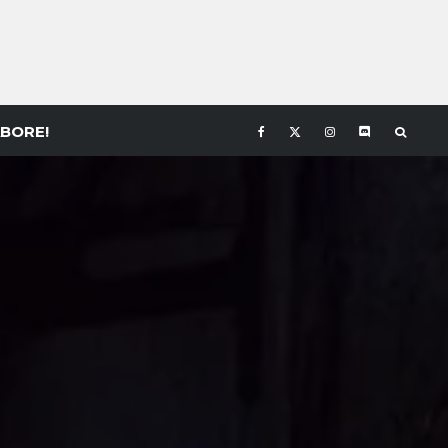
BORE!