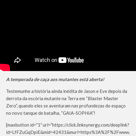
A temporada de caça aos mutantes está aberta!
Testemunhe a história ainda inédita de Jason e Eve depois da
derrota da escória mutante na Terra em “Blaster Master
Zero”, quando eles se aventuram nas profundezas do espaço
no novo tanque de batalha, “GAIA-SOPHIA”!
[maxbutton id=”1″ url=”https://click.linksynergy.com/deeplink?
id=LfFZuGqDpiE&mid=42431&murl=https%3A%2F%2Fwww.