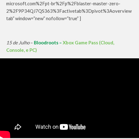
microsoft.com%2Fpt-br%2Fp%2Fblaster-master-zero-
2%2F9P34QJ7QS363%3Factivetab%3Dpivot%3Aoverview
tab” window=”new” nofollow=”true” ]
15 de Julho
–
Bloodroots –
Xbox Game Pass (Cloud,
Console, e PC)