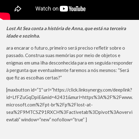
Lost At Sea conta a história de Anna, que está na terceira
idade e sozinha.
ara encarar o futuro, primeiro será preciso refletir sobre o
passado. Construa suas memórias por meio de objetos e
enigmas em uma ilha desconhecida para em seguida responder
à pergunta que eventualmente faremos a nós mesmos: “Será
que fiz as escolhas certas?”
[maxbutton id=”1″ url=”https://click.linksynergy.com/deeplink?
id=LfFZuGqDpiE&mid=42431&murl=https%3A%2F%2Fwww.
microsoft.com%2Fpt-br%2Fp%2Flost-at-
sea%2F9MTCSZ91RXCH%3Factivetab%3Dpivot%3Aovervi
ewtab” window=”new” nofollow=”true” ]