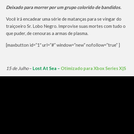
Deixado para morrer por um grupo colorido de bandidos.
Você irá encadear uma série de matanças para se vingar do
traiçoeiro Sr. Lobo Negro. Improvise suas mortes com tudo o
que puder, de cenouras a armas de plasma.
[maxbutton id=”1″ url=”#” window=”new” nofollow=”true” ]
15 de Julho
–
Lost At Sea –
Otimizado para Xbox Series X|S