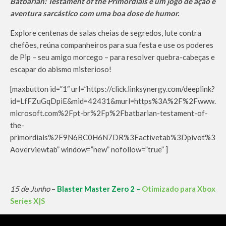
Batbarian: Testament of the Primordials é um jogo de ação e
aventura sarcástico com uma boa dose de humor.
Explore centenas de salas cheias de segredos, lute contra
chefões, reúna companheiros para sua festa e use os poderes
de Pip – seu amigo morcego – para resolver quebra-cabeças e
escapar do abismo misterioso!
[maxbutton id=”1″ url=”https://click.linksynergy.com/deeplink?
id=LfFZuGqDpiE&mid=42431&murl=https%3A%2F%2Fwww.
microsoft.com%2Fpt-br%2Fp%2Fbatbarian-testament-of-
the-
primordials%2F9N6BC0H6N7DR%3Factivetab%3Dpivot%3
Aoverviewtab” window=”new” nofollow=”true” ]
15 de Junho
–
Blaster Master Zero 2 –
Otimizado para Xbox
Series X|S