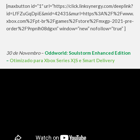
[maxbutton id=”1″ url=”https://click.linksynergy.com/deeplink?
id=LfFZuGqDpiE&mid=42431&murl=https%3A%2F%2Fwww.
xbox.com%2Fpt-br%2Fgames%2Fstore%2Fmxgp-2021-pre-
order%2F9npnlh08dgxn” window=”new” nofollow=”true” ]
30 de Novembro
–
Oddworld: Soulstorm Enhanced Edition
–
Otimizado para Xbox Series X|S e Smart Delivery