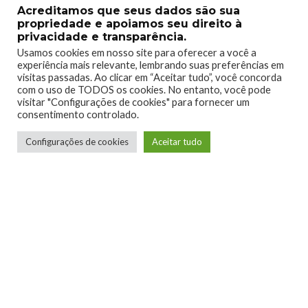
Acreditamos que seus dados são sua
[maxbutton id=”1″ url=”https://click.linksynergy.com/deeplink?
propriedade e apoiamos seu direito à
id=LfFZuGqDpiE&mid=42431&murl=https%3A%2F%2Fwww.
privacidade e transparência.
xbox.com%2Fpt-br%2Fgames%2Fstore%2Fthe-walking-
Usamos cookies em nosso site para oferecer a você a
zombie-2%2F9nv94s01m4bs” window=”new” nofollow=”true”
experiência mais relevante, lembrando suas preferências em
]
visitas passadas. Ao clicar em “Aceitar tudo”, você concorda
com o uso de TODOS os cookies. No entanto, você pode
visitar "Configurações de cookies" para fornecer um
consentimento controlado.
02 de Dezembro
–
Warhammer 40,000: Battlesector
Configurações de cookies
Aceitar tudo