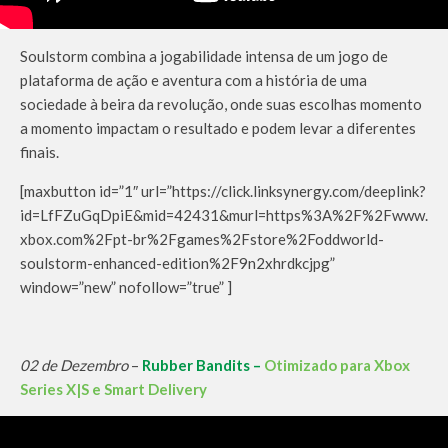
Soulstorm combina a jogabilidade intensa de um jogo de
plataforma de ação e aventura com a história de uma
sociedade à beira da revolução, onde suas escolhas momento
a momento impactam o resultado e podem levar a diferentes
finais.
[maxbutton id=”1″ url=”https://click.linksynergy.com/deeplink?
id=LfFZuGqDpiE&mid=42431&murl=https%3A%2F%2Fwww.
xbox.com%2Fpt-br%2Fgames%2Fstore%2Foddworld-
soulstorm-enhanced-edition%2F9n2xhrdkcjpg”
window=”new” nofollow=”true” ]
02 de Dezembro
–
Rubber Bandits –
Otimizado para Xbox
Series X|S e Smart Delivery