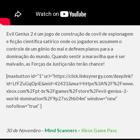
Evil Genius 2 é um jogo de construção de covil de espionagem
e ficção científica satírico onde os jogadores assumem o
controle de um gênio do mal e definem planos para a
dominação do mundo. Quando sentir a maravilha que é ser
malvado, as Forças da Justiça não terão chance!
[maxbutton id=”1″ url=”https://click.linksynergy.com/deeplink?
id=LfFZuGqDpiE&mid=42431&murl=https%3A%2F%2Fwww.
xbox.com%2Fpt-br%2Fgames%2Fstore%2Fevil-genius-2-
world-domination%2F9p27ss2hb04m” window=”new”
nofollow=”true” ]
30 de Novembro
–
Mind Scanners –
Xbox Game Pass