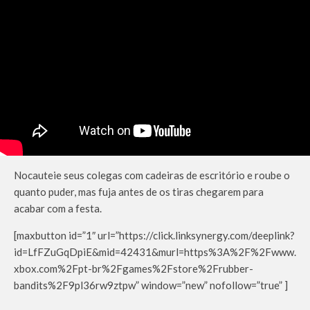
Nocauteie seus colegas com cadeiras de escritório e roube o
quanto puder, mas fuja antes de os tiras chegarem para
acabar com a festa.
[maxbutton id=”1″ url=”https://click.linksynergy.com/deeplink?
id=LfFZuGqDpiE&mid=42431&murl=https%3A%2F%2Fwww.
xbox.com%2Fpt-br%2Fgames%2Fstore%2Frubber-
bandits%2F9pl36rw9ztpw” window=”new” nofollow=”true” ]