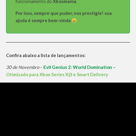
funcionamento do
Xboxmania
.
Por isso, sempre que puder, nos prestigie! sua
ajuda é sempre bem-vinda
Confira abaixo a lista de lançamentos:
30 de Novembro
–
Evil Genius 2: World Domination –
Otimizado para Xbox Series X|S e Smart Delivery