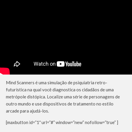
Mind Scanners é uma simulação de psiquiatria retro-
futurística na qual você diagnostica os cidadãos de uma
metrópole distópica. Localize uma série de personagens de
outro mundo e use dispositivos de tratamento no estilo
arcade para ajudá-los.
[maxbutton id=”1″ url=”#” window=”new” nofollow=”true” ]