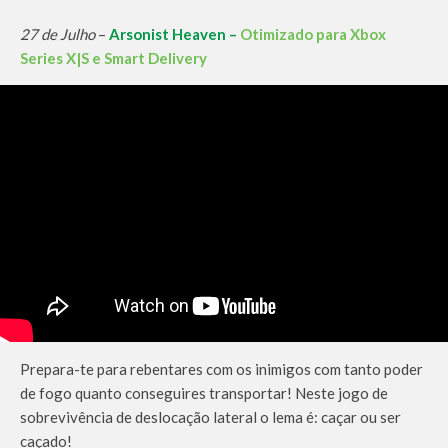
27 de Julho
–
Arsonist Heaven –
Otimizado para Xbox
Series X|S e Smart Delivery
Prepara-te para rebentares com os inimigos com tanto poder
de fogo quanto conseguires transportar! Neste jogo de
sobrevivência de deslocação lateral o lema é: caçar ou ser
caçado!