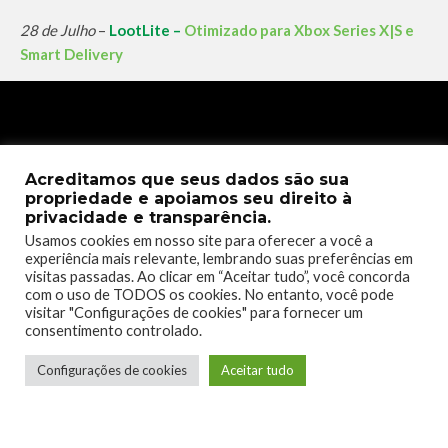
28 de Julho
–
LootLite
–
Otimizado para Xbox Series X|S e
Smart Delivery
Acreditamos que seus dados são sua
propriedade e apoiamos seu direito à
privacidade e transparência.
Usamos cookies em nosso site para oferecer a você a
experiência mais relevante, lembrando suas preferências em
visitas passadas. Ao clicar em “Aceitar tudo”, você concorda
com o uso de TODOS os cookies. No entanto, você pode
visitar "Configurações de cookies" para fornecer um
consentimento controlado.
Dragões roubam tudo o que encontram … isso é algo que os
Configurações de cookies
Aceitar tudo
novos habitantes desta península peculiar descobrem assim
que chegam.