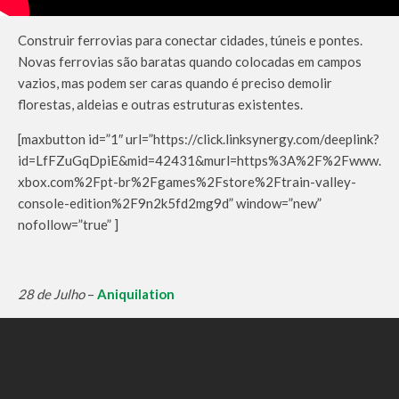
Construir ferrovias para conectar cidades, túneis e pontes.
Novas ferrovias são baratas quando colocadas em campos
vazios, mas podem ser caras quando é preciso demolir
florestas, aldeias e outras estruturas existentes.
[maxbutton id=”1″ url=”https://click.linksynergy.com/deeplink?
id=LfFZuGqDpiE&mid=42431&murl=https%3A%2F%2Fwww.
xbox.com%2Fpt-br%2Fgames%2Fstore%2Ftrain-valley-
console-edition%2F9n2k5fd2mg9d” window=”new”
nofollow=”true” ]
28 de Julho
–
Aniquilation