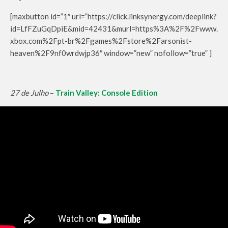
[maxbutton id=”1″ url=”https://click.linksynergy.com/deeplink?
id=LfFZuGqDpiE&mid=42431&murl=https%3A%2F%2Fwww.
xbox.com%2Fpt-br%2Fgames%2Fstore%2Farsonist-
heaven%2F9nf0wrdwjp36″ window=”new” nofollow=”true” ]
27 de Julho
–
Train Valley: Console Edition