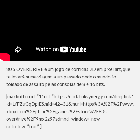
80’S OVERDRIVE é um jogo de corridas 2D em pixel art, que
te levará numa viagem a um passado onde o mundo foi
tomado de assalto pelas consolas de 8 e 16 bits.
[maxbutton id=”1″ url=”https://click.linksynergy.com/deeplink?
id=LfFZuGqDpiE&mid=42431&murl=https%3A%2F%2Fwww.
xbox.com%2Fpt-br%2Fgames%2Fstore%2F80s-
overdrive%2F9mx2z97s6mnd” window=”new”
nofollow=”true” ]