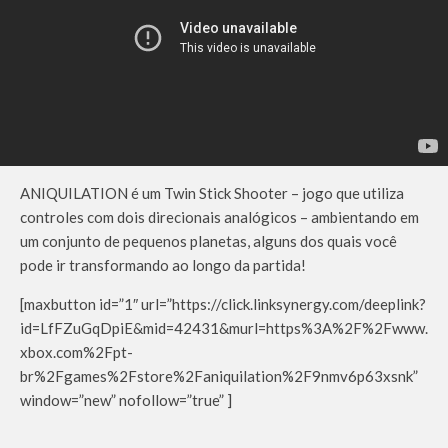
ANIQUILATION é um Twin Stick Shooter – jogo que utiliza
controles com dois direcionais analógicos – ambientando em
um conjunto de pequenos planetas, alguns dos quais você
pode ir transformando ao longo da partida!
[maxbutton id=”1″ url=”https://click.linksynergy.com/deeplink?
id=LfFZuGqDpiE&mid=42431&murl=https%3A%2F%2Fwww.
xbox.com%2Fpt-
br%2Fgames%2Fstore%2Faniquilation%2F9nmv6p63xsnk”
window=”new” nofollow=”true” ]