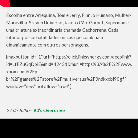
Escolha entre Arlequina, Tom e Jerry, Finn, o Humano, Mulher-
Maravilha, Steven Universo, Jake, o Cão, Garnet, Superman e
uma criatura extraordinária chamada Cachorrena. Cada
lutador possui habilidades únicas que combinam
dinamicamente com outros personagens.
[maxbutton id=”1″ url=”https://click.linksynergy.com/deeplink?
id=LfFZuGqDpiE&mid=42431&murl=https%3A%2F%2Fwww.
xbox.com%2Fpt-
br%2Fgames%2Fstore%2Fmultiversus%2F9ndkxxbl90gf”
window=”new” nofollow=”true” ]
27 de Julho
–
80’s Overdrive