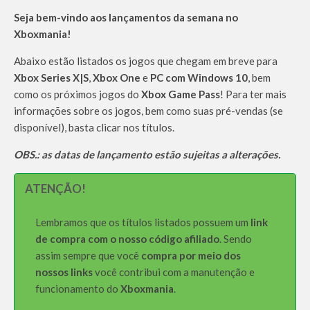
Seja bem-vindo aos lançamentos da semana no
Xboxmania!
Abaixo estão listados os jogos que chegam em breve para
Xbox Series X|S
,
Xbox One
e
PC com Windows 10
, bem
como os próximos jogos do
Xbox Game Pass
! Para ter mais
informações sobre os jogos, bem como suas pré-vendas (se
disponível), basta clicar nos títulos.
OBS.: as datas de lançamento estão sujeitas a alterações.
ATENÇÃO!
Lembramos que os títulos listados possuem um
link
de compra com o nosso código afiliado
. Sendo
assim sempre que você
compra por meio dos
nossos links
você contribui com a manutenção e
funcionamento do
Xboxmania
.