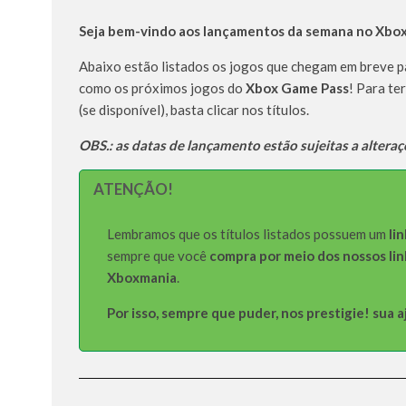
Seja bem-vindo aos lançamentos da semana no Xbo
Abaixo estão listados os jogos que chegam em breve 
como os próximos jogos do
Xbox Game Pass
! Para te
(se disponível), basta clicar nos títulos.
OBS.: as datas de lançamento estão sujeitas a alteraç
ATENÇÃO!
Lembramos que os títulos listados possuem um
lin
sempre que você
compra por meio dos nossos lin
Xboxmania
.
Por isso, sempre que puder, nos prestigie! sua