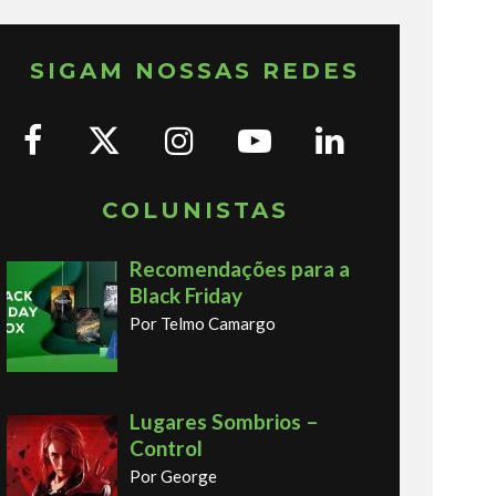
SIGAM NOSSAS REDES
COLUNISTAS
Recomendações para a
Black Friday
Por Telmo Camargo
Lugares Sombrios –
Control
Por George