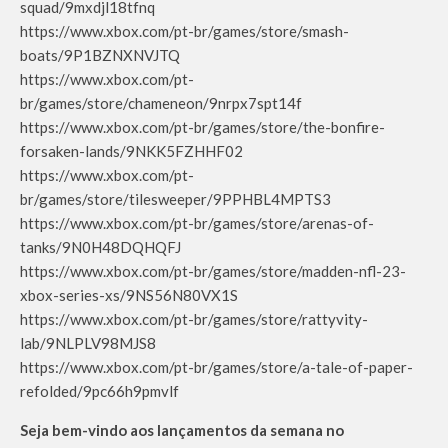
squad/9mxdjl18tfnq
https://www.xbox.com/pt-br/games/store/smash-
boats/9P1BZNXNVJTQ
https://www.xbox.com/pt-
br/games/store/chameneon/9nrpx7spt14f
https://www.xbox.com/pt-br/games/store/the-bonfire-
forsaken-lands/9NKK5FZHHF02
https://www.xbox.com/pt-
br/games/store/tilesweeper/9PPHBL4MPTS3
https://www.xbox.com/pt-br/games/store/arenas-of-
tanks/9N0H48DQHQFJ
https://www.xbox.com/pt-br/games/store/madden-nfl-23-
xbox-series-xs/9NS56N80VX1S
https://www.xbox.com/pt-br/games/store/rattyvity-
lab/9NLPLV98MJS8
https://www.xbox.com/pt-br/games/store/a-tale-of-paper-
refolded/9pc66h9pmvlf
Seja bem-vindo aos lançamentos da semana no