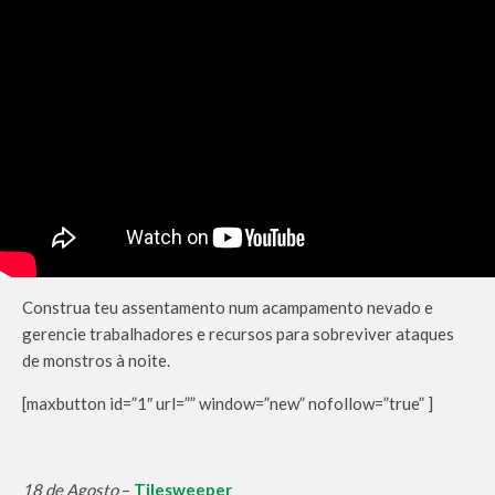
Construa teu assentamento num acampamento nevado e
gerencie trabalhadores e recursos para sobreviver ataques
de monstros à noite.
[maxbutton id=”1″ url=”” window=”new” nofollow=”true” ]
18 de Agosto
–
Tilesweeper