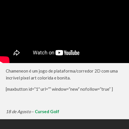
Chameneon é um jogo de plataforma/corredor 2D com uma
incrível pixel art colorida e bonita.
[maxbutton id=”1″ url=”” window=”new” nofollow=”true” ]
18 de Agosto
–
Cursed Golf