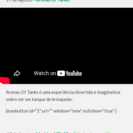
Arenas Of Tanks é uma experiência divertida e imaginativa
sobre ser um tanque de brinquedo.
[maxbutton id=”1″ url=”” window=”new” nofollow=”true” ]