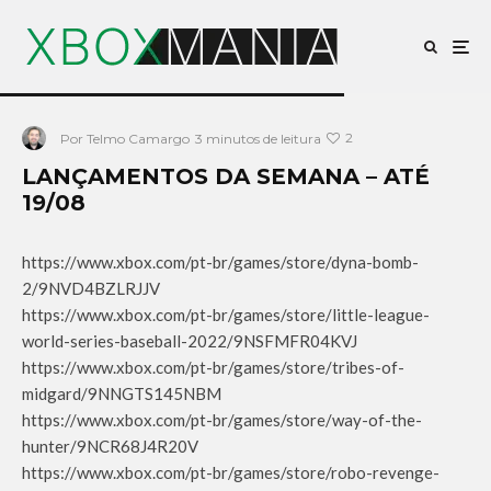
2
Por
Telmo Camargo
3 minutos de leitura
LANÇAMENTOS DA SEMANA – ATÉ
19/08
https://www.xbox.com/pt-br/games/store/dyna-bomb-
2/9NVD4BZLRJJV
https://www.xbox.com/pt-br/games/store/little-league-
world-series-baseball-2022/9NSFMFR04KVJ
https://www.xbox.com/pt-br/games/store/tribes-of-
midgard/9NNGTS145NBM
https://www.xbox.com/pt-br/games/store/way-of-the-
hunter/9NCR68J4R20V
https://www.xbox.com/pt-br/games/store/robo-revenge-