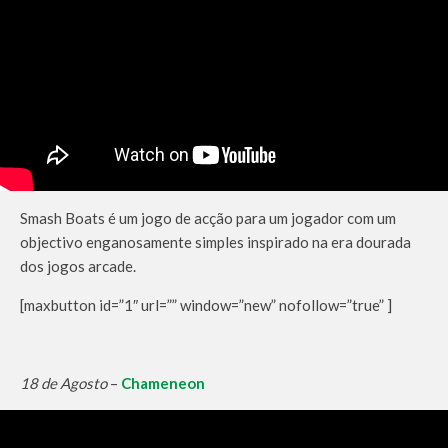
Smash Boats é um jogo de acção para um jogador com um
objectivo enganosamente simples inspirado na era dourada
dos jogos arcade.
[maxbutton id=”1″ url=”” window=”new” nofollow=”true” ]
18 de Agosto
–
Chameneon