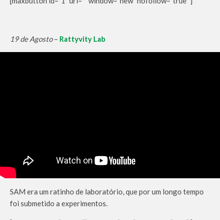
[maxbutton id=”1″ url=”” window=”new” nofollow=”true” ]
19 de Agosto
–
Rattyvity Lab
SAM era um ratinho de laboratório, que por um longo tempo
foi submetido a experimentos.