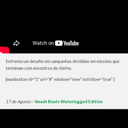
Enfrenta um desafio em campanhas divididas em missões que
terminam com encontros de chefes.
[maxbutton id=”1″ url=”#” window=”new” nofollow=”true” ]
17 de Agosto
–
Smash Boats Waterlogged Edition