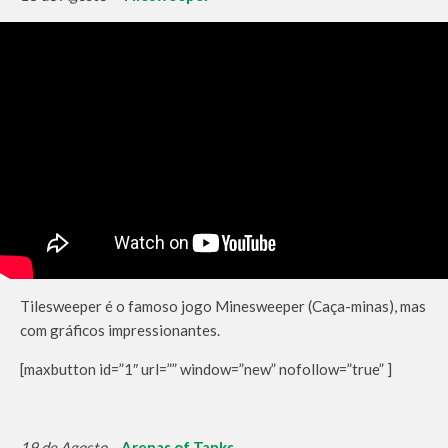
Tilesweeper é o famoso jogo Minesweeper (Caça-minas), mas
com gráficos impressionantes.
[maxbutton id=”1″ url=”” window=”new” nofollow=”true” ]
19 de Agosto
–
Arenas of Tanks