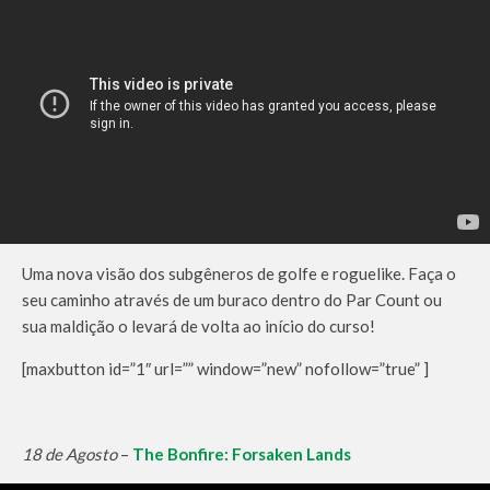
Uma nova visão dos subgêneros de golfe e roguelike. Faça o
seu caminho através de um buraco dentro do Par Count ou
sua maldição o levará de volta ao início do curso!
[maxbutton id=”1″ url=”” window=”new” nofollow=”true” ]
18 de Agosto
–
The Bonfire: Forsaken Lands