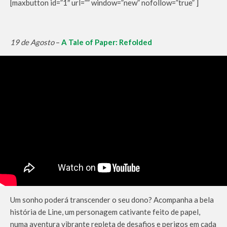
[maxbutton id=”1″ url=”” window=”new” nofollow=”true” ]
19 de Agosto
–
A Tale of Paper: Refolded
Um sonho poderá transcender o seu dono? Acompanha a bela
história de Line, um personagem cativante feito de papel,
numa aventura vibrante repleta de desafios e perigos em cada