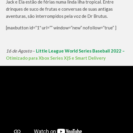
Jack e Ela estão de férias numa linda ilha tropical. Entre
drinques de suco de frutas e conversas de suas antigas
aventuras, são interrompidos pela voz de Dr Brutus.
[maxbutton id=”1″ url=”” window=”new” nofollow=”true” ]
16 de Agosto
–
Little League World Series Baseball 2022 –
Otimizado para Xbox Series X|S e Smart Delivery