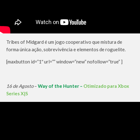
Tribes of Midgard é um jogo cooperativo que mistura de
forma única ação, sobrevivência e elementos de roguelite.
[maxbutton id=”1″ url=”” window=”new” nofollow=”true” ]
16 de Agosto
–
Way of the Hunter –
Otimizado para Xbox
Series X|S