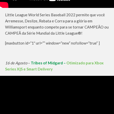
Little League World Series Baseball 2022 permite que você
Arremesse, Deslize, Rebata e Corra para a glória em
Williamsport enquanto compete para se tornar CAMPEÃO ou
CAMPEÃ da Série Mundial da Little League®!
[maxbutton id=”1″ url=”” window=”new” nofollow=”true” ]
16 de Agosto
–
Tribes of Midgard –
Otimizado para Xbox
Series X|S e Smart Delivery