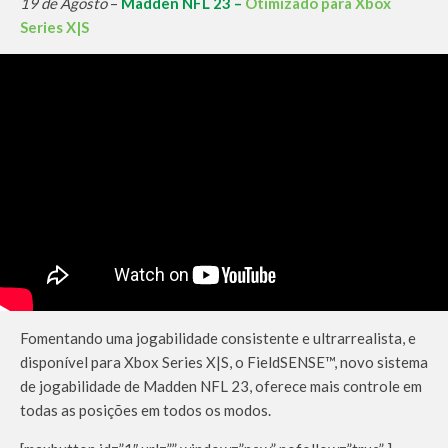
19 de Agosto
–
Madden NFL 23 –
Otimizado para Xbox
Series X|S
Fomentando uma jogabilidade consistente e ultrarrealista, e
disponível para Xbox Series X|S, o FieldSENSE™, novo sistema
de jogabilidade de Madden NFL 23, oferece mais controle em
todas as posições em todos os modos.