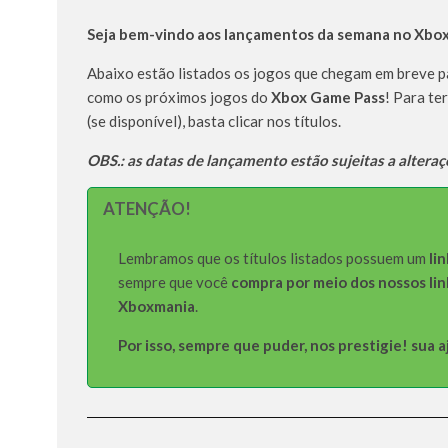
Seja bem-vindo aos lançamentos da semana no Xbo
Abaixo estão listados os jogos que chegam em breve 
como os próximos jogos do
Xbox Game Pass
! Para te
(se disponível), basta clicar nos títulos.
OBS.: as datas de lançamento estão sujeitas a alteraç
ATENÇÃO!
Lembramos que os títulos listados possuem um
lin
sempre que você
compra por meio dos nossos lin
Xboxmania
.
Por isso, sempre que puder, nos prestigie! sua