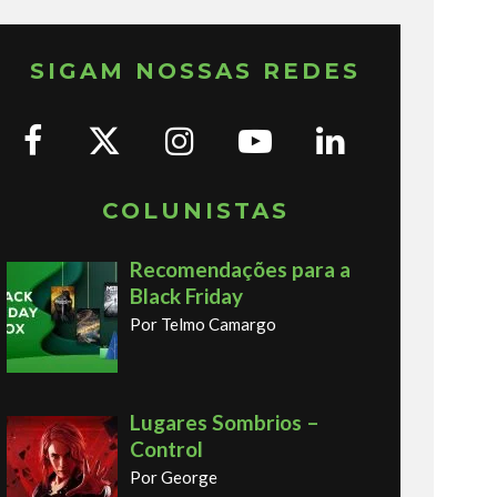
SIGAM NOSSAS REDES
COLUNISTAS
Recomendações para a
Black Friday
Por Telmo Camargo
Lugares Sombrios –
Control
Por George