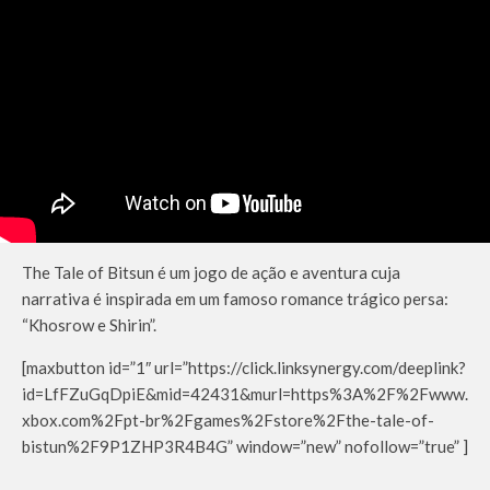
The Tale of Bitsun é um jogo de ação e aventura cuja
narrativa é inspirada em um famoso romance trágico persa:
“Khosrow e Shirin”.
[maxbutton id=”1″ url=”https://click.linksynergy.com/deeplink?
id=LfFZuGqDpiE&mid=42431&murl=https%3A%2F%2Fwww.
xbox.com%2Fpt-br%2Fgames%2Fstore%2Fthe-tale-of-
bistun%2F9P1ZHP3R4B4G” window=”new” nofollow=”true” ]