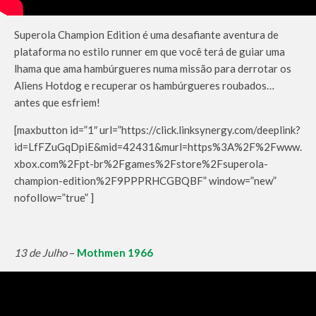
Superola Champion Edition é uma desafiante aventura de
plataforma no estilo runner em que você terá de guiar uma
lhama que ama hambúrgueres numa missão para derrotar os
Aliens Hotdog e recuperar os hambúrgueres roubados…
antes que esfriem!
[maxbutton id=”1″ url=”https://click.linksynergy.com/deeplink?
id=LfFZuGqDpiE&mid=42431&murl=https%3A%2F%2Fwww.
xbox.com%2Fpt-br%2Fgames%2Fstore%2Fsuperola-
champion-edition%2F9PPPRHCGBQBF” window=”new”
nofollow=”true” ]
13 de Julho
–
Mothmen 1966