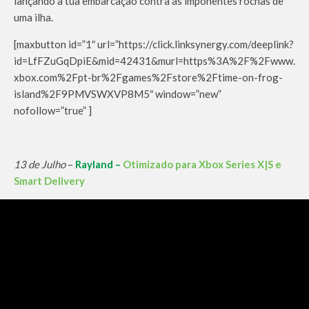
lançando a tua embarcação contra as imponentes rochas de
uma ilha.
[maxbutton id=”1″ url=”https://click.linksynergy.com/deeplink?
id=LfFZuGqDpiE&mid=42431&murl=https%3A%2F%2Fwww.
xbox.com%2Fpt-br%2Fgames%2Fstore%2Ftime-on-frog-
island%2F9PMVSWXVP8M5″ window=”new”
nofollow=”true” ]
13 de Julho
–
Rayland –
Otimizado para Xbox Series X|S e
Smart Delivery