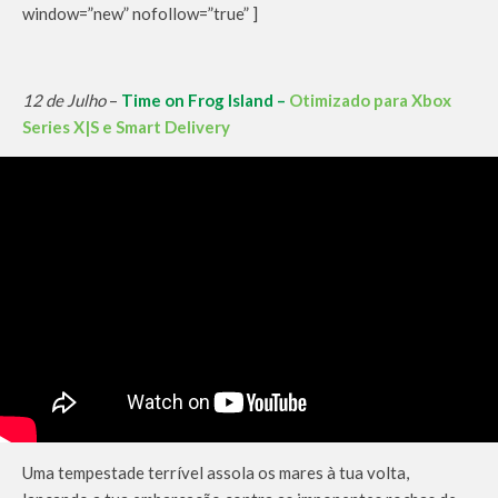
window=”new” nofollow=”true” ]
12 de Julho
–
Time on Frog Island –
Otimizado para Xbox
Series X|S e Smart Delivery
Uma tempestade terrível assola os mares à tua volta,