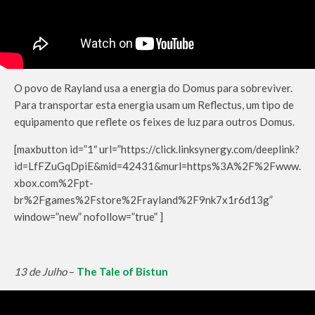
O povo de Rayland usa a energia do Domus para sobreviver.
Para transportar esta energia usam um Reflectus, um tipo de
equipamento que reflete os feixes de luz para outros Domus.
[maxbutton id=”1″ url=”https://click.linksynergy.com/deeplink?
id=LfFZuGqDpiE&mid=42431&murl=https%3A%2F%2Fwww.
xbox.com%2Fpt-
br%2Fgames%2Fstore%2Frayland%2F9nk7x1r6d13g”
window=”new” nofollow=”true” ]
13 de Julho
–
The Tale of Bistun