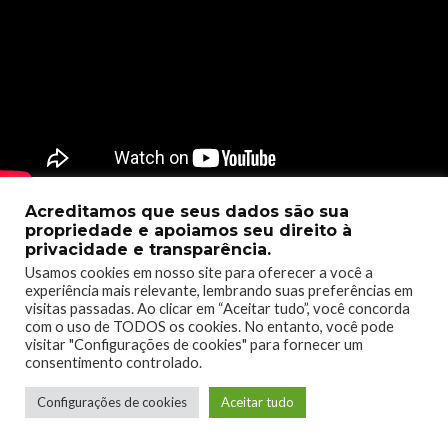
Acreditamos que seus dados são sua
Mothmen 1966 é o primeiro de uma nova série de aventuras
propriedade e apoiamos seu direito à
interativas: Pixel Pulps. Criado pelo romancista Nico
privacidade e transparência.
Saraintaris e pelo artista Fernando Martinez Ruppel, Pixel
Usamos cookies em nosso site para oferecer a você a
experiência mais relevante, lembrando suas preferências em
Pulps é uma fusão de escrita excepcional e ilustração
visitas passadas. Ao clicar em “Aceitar tudo”, você concorda
impressionante.
com o uso de TODOS os cookies. No entanto, você pode
visitar "Configurações de cookies" para fornecer um
[maxbutton id=”1″ url=”https://click.linksynergy.com/deeplink?
consentimento controlado.
id=LfFZuGqDpiE&mid=42431&murl=https%3A%2F%2Fwww.
Configurações de cookies
Aceitar tudo
xbox.com%2Fpt-br%2Fgames%2Fstore%2Fmothmen-
1966%2F9MTWCQBH3RSM” window=”new”