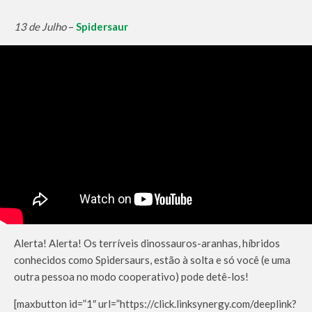
13 de Julho
–
Spidersaur
Alerta! Alerta! Os terríveis dinossauros-aranhas, híbridos
conhecidos como Spidersaurs, estão à solta e só você (e uma
outra pessoa no modo cooperativo) pode detê-los!
[maxbutton id=”1″ url=”https://click.linksynergy.com/deeplink?