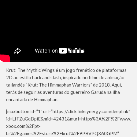
Krut: The Mythic Wings é um jogo frenético de plataformas
2D ao estilo hack and slash, inspirado no filme de animação
tailandês “Krut: The Himmaphan Warriors” de 2018. Aqui,
terás de seguir as aventuras do guerreiro Garuda na ilha
encantada de Himmaphan.
[maxbutton id=”1″ url=”https://click.linksynergy.com/deeplink?
id=LfFZuGqDpiE&mid=42431&murl=https%3A%2F%2Fwww.
xbox.com%2Fpt-
br%2Fgames%2Fstore%2Fkrut%2F9PBVPQX60GPM”