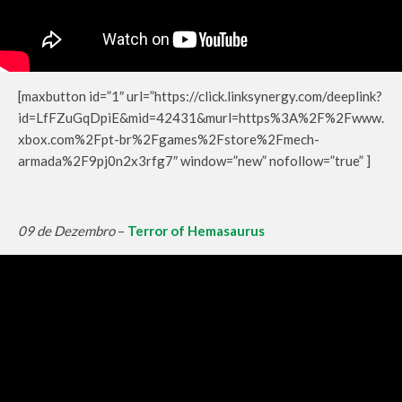
[maxbutton id=”1″ url=”https://click.linksynergy.com/deeplink?
id=LfFZuGqDpiE&mid=42431&murl=https%3A%2F%2Fwww.
xbox.com%2Fpt-br%2Fgames%2Fstore%2Fmech-
armada%2F9pj0n2x3rfg7″ window=”new” nofollow=”true” ]
09 de Dezembro
–
Terror of Hemasaurus