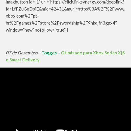
[maxbutton id=”1″ url=”https://click.linksynergy.com/deeplink?
id=LfFZuGqDpiE&mid=42431&murl=https%3A%2F%2Fwww.
xbox.com%2Fpt-
br%2Fgames%2Fstore%2Fswordship%2F9nkdjfn3gpx4″
window=”new” nofollow=”true” ]
07 de Dezembro
–
Togges –
Otimizado para Xbox Series X|S
e Smart Delivery