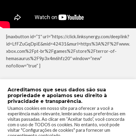
[maxbutton id=”1″ url=”https://click.linksynergy.com/deeplink?
id=LfFZuGqDpiE&mid=42431&murl=https%3A%2F%2Fwww.
xbox.com%2Fpt-br%2Fgames%2Fstore%2Fterror-of-
hemasaurus%2F9p3x4m6hfz20″ window=”new”
nofollow=”true” ]
06 de Dezembro
–
Dobo’s Heroes –
Otimizado para Xbox
Acreditamos que seus dados são sua
propriedade e apoiamos seu direito à
Series X|S e Smart Delivery
privacidade e transparência.
Usamos cookies em nosso site para oferecer a você a
experiência mais relevante, lembrando suas preferências em
visitas passadas. Ao clicar em “Aceitar tudo”, você concorda
com o uso de TODOS os cookies. No entanto, você pode
visitar "Configurações de cookies" para fornecer um
consentimento controlado.