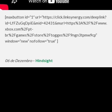
[maxbutton id=”1″ url=”https://click.linksynergy.com/deeplink?
id=LfFZuGqDpiE&mid=42431&murl=https%3A%2F%2Fwww.
xbox.com%2Fpt-
br%2Fgames%2Fstore%2Ftogges%2F9ngn3tpmw9cp”
window=”new” nofollow=”true” ]
06 de Dezembro
–
Hindsight