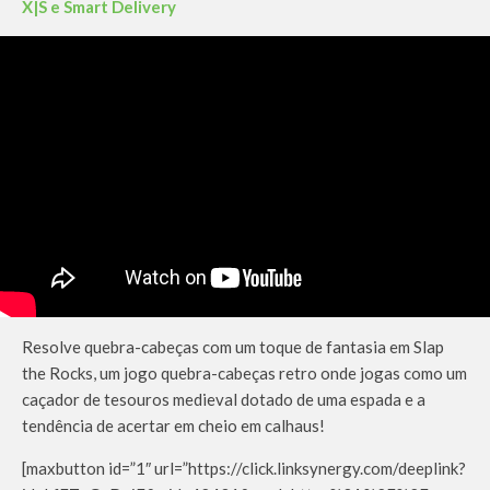
X|S e Smart Delivery
Resolve quebra-cabeças com um toque de fantasia em Slap
the Rocks, um jogo quebra-cabeças retro onde jogas como um
caçador de tesouros medieval dotado de uma espada e a
tendência de acertar em cheio em calhaus!
[maxbutton id=”1″ url=”https://click.linksynergy.com/deeplink?