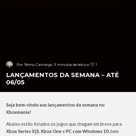
1
Por
Telmo Camargo
3 minutos de leitura
LANÇAMENTOS DA SEMANA – ATÉ
06/05
Seja bem-vindo aos lançamentos da semana no
Xboxmania!
Abaixo estão listados os jogos que chegam em breve para
Xbox Series X|S
,
Xbox One
e
PC com Windows 10
, bem