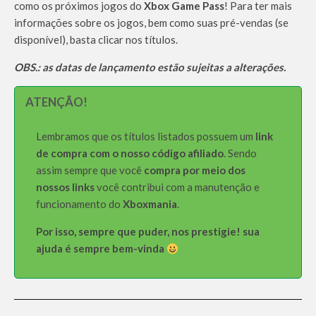
como os próximos jogos do
Xbox Game Pass
! Para ter mais
informações sobre os jogos, bem como suas pré-vendas (se
disponível), basta clicar nos títulos.
OBS.: as datas de lançamento estão sujeitas a alterações.
ATENÇÃO!
Lembramos que os títulos listados possuem um
link
de compra com o nosso código afiliado
. Sendo
assim sempre que você
compra por meio dos
nossos links
você contribui com a manutenção e
funcionamento do
Xboxmania
.
Por isso, sempre que puder, nos prestigie! sua
ajuda é sempre bem-vinda