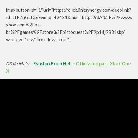
[maxbutton id=”1″ url=”https://click.linksynergy.com/deeplink?
id=LfFZuGqDpiE&mid=42431&murl=https%3A%2F%2Fwww.
xbox.com%2Fpt-
br%2Fgames%2Fstore%2Fpictoquest%2F9p14j9831sbp”
window=”new” nofollow=”true” ]
03 de Maio
–
Evasion From Hell –
Otimizado para Xbox One
X