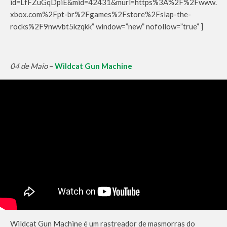
id=LfFZuGqDpiE&mid=42431&murl=https%3A%2F%2Fwww.
xbox.com%2Fpt-br%2Fgames%2Fstore%2Fslap-the-
rocks%2F9nwvbt5kzqkk” window=”new” nofollow=”true” ]
04 de Maio
–
Wildcat Gun Machine
Wildcat Gun Machine é um rastreador de masmorras do