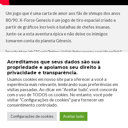
Um jogo que é uma carta de amor aos fãs de shmups dos anos
80/90. X-Force Genesis é um jogo de tiro espacial criado a
partir de gráficos incríveis e batalhas de chefes insanas.
Junte-se a esta aventura épica e não deixe os inimigos
tomarem conta do planeta Gênesis.
[maxbutton id=”1″ url=”https://click.linksynergy.com/deeplink?
id=LfFZuGqDpiE&mid=42431&murl=https%3A%2F%2Fwww.
Acreditamos que seus dados são sua
xbox.com%2Fpt-br%2Fgames%2Fstore%2Fx-force-
propriedade e apoiamos seu direito à
genesis%2F9nkj6rvrfs5m” window=”new” nofollow=”true” ]
privacidade e transparência.
Usamos cookies em nosso site para oferecer a você a
experiência mais relevante, lembrando suas preferências em
visitas passadas. Ao clicar em “Aceitar tudo”, você concorda
05 de Maio
–
Best Month Ever!
com o uso de TODOS os cookies. No entanto, você pode
visitar "Configurações de cookies" para fornecer um
consentimento controlado.
Configurações de cookies
Aceitar tudo