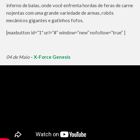
inferno de balas, onde você enfrenta hordas de feras de carne
nojentas com uma grande variedade de armas, robôs
mecânicos gigantes e gatinhos fofos.
[maxbutton id=”1″ url=”#” window=”new” nofollow=”true” ]
04 de Maio
–
X-Force Genesis