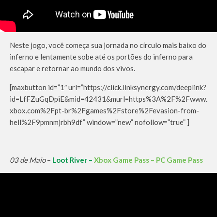
Neste jogo, você começa sua jornada no círculo mais baixo do
inferno e lentamente sobe até os portões do inferno para
escapar e retornar ao mundo dos vivos.
[maxbutton id=”1″ url=”https://click.linksynergy.com/deeplink?
id=LfFZuGqDpiE&mid=42431&murl=https%3A%2F%2Fwww.
xbox.com%2Fpt-br%2Fgames%2Fstore%2Fevasion-from-
hell%2F9pmnmjrbh9df” window=”new” nofollow=”true” ]
03 de Maio
–
Loot River –
Xbox Game Pass – PC Game Pass