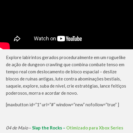
Explore labirintos gerados proceduralmente em um roguelike
de ação de dungeon crawling que combina combate tenso em
tempo real com deslocamento de bloco espacial – deslize
blocos de ruínas antigas, lute contra abominações bestiais,
saqueie, explore, suba de nível, crie estratégias, lance feitiços
poderosos, morra e acordar de novo.
[maxbutton id=”1″ url=”#” window=”new” nofollow=”true” ]
04 de Maio
–
Slap the Rocks –
Otimizado para Xbox Series