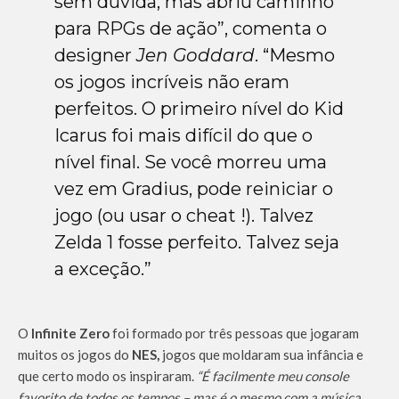
sem dúvida, mas abriu caminho
para RPGs de ação”, comenta o
designer
Jen Goddard
. “Mesmo
os jogos incríveis não eram
perfeitos. O primeiro nível do Kid
Icarus foi mais difícil do que o
nível final. Se você morreu uma
vez em Gradius, pode reiniciar o
jogo (ou usar o cheat !). Talvez
Zelda 1 fosse perfeito. Talvez seja
a exceção.”
O
Infinite Zero
foi formado por três pessoas que jogaram
muitos os jogos do
NES,
jogos que moldaram sua infância e
que certo modo os inspiraram.
“É facilmente meu console
favorito de todos os tempos – mas é o mesmo com a música.