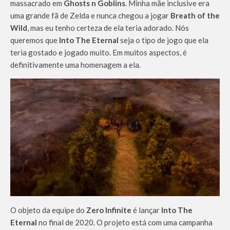
massacrado em
Ghosts n Goblins
. Minha mãe inclusive era
uma grande fã de Zelda e nunca chegou a jogar
Breath of the
Wild
, mas eu tenho certeza de ela teria adorado. Nós
queremos que
Into The Eternal
seja o tipo de jogo que ela
teria gostado e jogado muito. Em muitos aspectos, é
definitivamente uma homenagem a ela.
O objeto da equipe do
Zero Infinite
é lançar
Into The
Eternal
no final de 2020. O projeto está com uma campanha