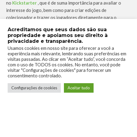
no
Kickstarter
, que é de suma importância para avaliar o
interesse do jogo, bem como para criar edições de
colecionador e trazer os jogadores diretamente para o
projeto, obtendo suas opiniões.
Acreditamos que seus dados são sua
propriedade e apoiamos seu direito à
privacidade e transparência.
“Queremos ouvir o que as
Usamos cookies em nosso site para oferecer a você a
experiência mais relevante, lembrando suas preferências em
pessoas querem desse gênero
visitas passadas. Ao clicar em “Aceitar tudo”, você concorda
de jogo. Os fãs nos dirão se
com o uso de TODOS os cookies. No entanto, você pode
visitar "Configurações de cookies" para fornecer um
estamos indo bem – ou mal. Isso
consentimento controlado.
é muito de nossa infância.
Configurações de cookies
Aceitar tudo
Olhamos para
Zero Infinite
como um veículo para entregar
algo inspirado nos clássicos aos
sistemas da geração atual, e é
por isso que oferecemos