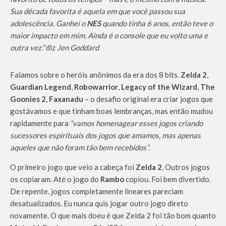
Sua década favorita é aquela em que você passou sua
adolescência. Ganhei o
NES
quando tinha 6 anos, então teve o
maior impacto em mim. Ainda é o console que eu volto uma e
outra vez.”
diz
Jen Goddard
Falamos sobre o heróis anônimos da era dos 8 bits.
Zelda 2
,
Guardian Legend
,
Robowarrior
,
Legacy of the Wizard
,
The
Goonies 2
,
Faxanadu
– o desafio original era criar jogos que
gostávamos e que tinham boas lembranças, mas então mudou
rapidamente para
“vamos homenagear esses jogos criando
sucessores espirituais dos jogos que amamos, mas apenas
aqueles que não foram tão bem recebidos”
.
O primeiro jogo que veio a cabeça foi
Zelda 2
. Outros jogos
os copiaram. Até o jogo do
Rambo
copiou. Foi bem divertido.
De repente, jogos completamente lineares pareciam
desatualizados. Eu nunca quis jogar outro jogo direto
novamente. O que mais doeu é que Zelda 2 foi tão bom quanto