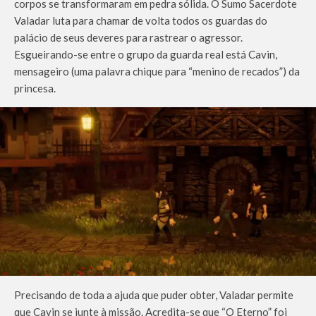
corpos se transformaram em pedra sólida. O Sumo Sacerdote
Valadar luta para chamar de volta todos os guardas do
palácio de seus deveres para rastrear o agressor.
Esgueirando-se entre o grupo da guarda real está Cavin,
mensageiro (uma palavra chique para “menino de recados”) da
princesa.
Precisando de toda a ajuda que puder obter, Valadar permite
que Cavin se junte à missão. Acredita-se que “O Eterno” foi