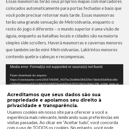
Essas masmorras terão seus próprios mapas com marcadores
colocados automaticamente para portas fechadas e baús que
você pode precisar retornar mais tarde. Essas masmorras
terão uma grande sensação de Metroidvania, enquanto o
resto do jogo é diferente – o mundo superior é uma visão de
águia, enquanto as batalhas locais e cidades são na maioria
simples side scrollers. Haverá masmorras e cavernas menores
que também serão mini-Metroidvanias. Labirintos menores
contendo quebra-cabeças e recompensas.
T
Media error: Format(s) not supported or source(s) not found
o
Fazer download do arquivo:
https://v.kickstarter.com/1604749386_f437bc2bd8bb394335e7db0e93d06dcd8e
c
e58b68/assets/031/199/352/06ff70bdd490e67f2f12907e3bfe12f6_h264_high.m
a
p4?_=1
Acreditamos que seus dados são sua
d
propriedade e apoiamos seu direito à
o
privacidade e transparência.
r
Usamos cookies em nosso site para oferecer a você a
d
experiência mais relevante, lembrando suas preferências em
e
visitas passadas. Ao clicar em “Aceitar tudo”, você concorda
com o uso de TODOS os cookies. No entanto, você pode