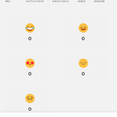
TAGS
HITCHHIKER
VERSUSEVIL
XBOX
XBOXBR
0
0
0
0
0