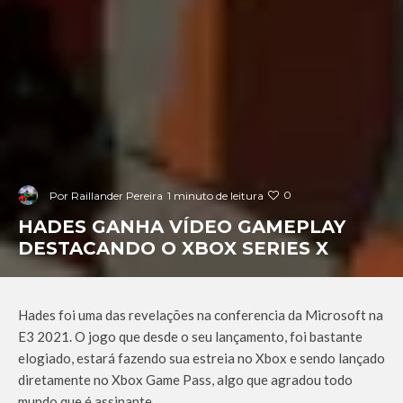
0
Por
Raillander Pereira
1 minuto de leitura
HADES GANHA VÍDEO GAMEPLAY
DESTACANDO O XBOX SERIES X
Hades foi uma das revelações na conferencia da Microsoft na
E3 2021. O jogo que desde o seu lançamento, foi bastante
elogiado, estará fazendo sua estreia no Xbox e sendo lançado
diretamente no Xbox Game Pass, algo que agradou todo
mundo que é assinante.