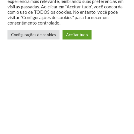
experiência mais relevante, lembrando suas preferências em
visitas passadas. Ao clicar em “Aceitar tudo”, você concorda
com o uso de TODOS os cookies. No entanto, você pode
visitar "Configurações de cookies" para fornecer um
consentimento controlado.
Configurações de cookies
Aceitar tudo
Raillander Pereira
Conheci o Xbox na geração do 360, e desde
então me tornei apaixonado pela marca. Curto
bastante jogos de tiro em geral, e me desvio um
pouco nos RPG's ocidentais. Sou fã de Gears of
War e Titanfall, e nada me tira isso.