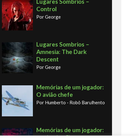
Lugares Sombrios –
Control
Por George
Lugares Sombrios –
Amnesia: The Dark
Descent
Por George
Memórias de um jogador:
O avião chefe
Por Humberto - Robô Barulhento
Memórias de um jogador:
o primeiro fliperama