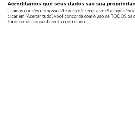
Acreditamos que seus dados são sua propriedade
0
0
Usamos cookies em nosso site para oferecer a você a experiência
clicar em “Aceitar tudo”, você concorda com o uso de TODOS os c
fornecer um consentimento controlado.
Raillander Pereira
Conheci o Xbox na geração do
Curto bastante jogos de tiro 
Sou fã de Gears of War e Titan