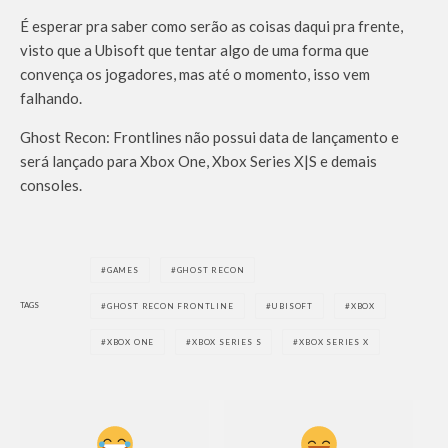
É esperar pra saber como serão as coisas daqui pra frente,
visto que a Ubisoft que tentar algo de uma forma que
convença os jogadores, mas até o momento, isso vem
falhando.
Ghost Recon: Frontlines não possui data de lançamento e
será lançado para Xbox One, Xbox Series X|S e demais
consoles.
GAMES
GHOST RECON
TAGS
GHOST RECON FRONTLINE
UBISOFT
XBOX
XBOX ONE
XBOX SERIES S
XBOX SERIES X