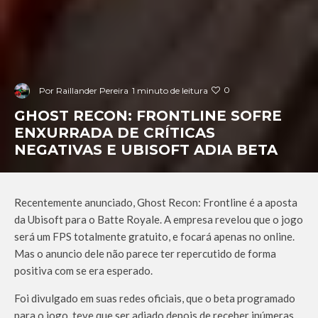
0
Por
Raillander Pereira
1 minuto de leitura
GHOST RECON: FRONTLINE SOFRE
ENXURRADA DE CRÍTICAS
NEGATIVAS E UBISOFT ADIA BETA
Recentemente anunciado, Ghost Recon: Frontline é a aposta
da Ubisoft para o Batte Royale. A empresa revelou que o jogo
será um FPS totalmente gratuito, e focará apenas no online.
Mas o anuncio dele não parece ter repercutido de forma
positiva com se era esperado.
Foi divulgado em suas redes oficiais, que o beta programado
para o jogo, teve que ser adiado depois de receber inúmeras