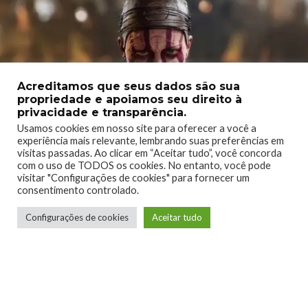
Acreditamos que seus dados são sua
propriedade e apoiamos seu direito à
privacidade e transparência.
Usamos cookies em nosso site para oferecer a você a
experiência mais relevante, lembrando suas preferências em
visitas passadas. Ao clicar em “Aceitar tudo”, você concorda
Como foi dito acima, a
Microsoft confirmou que
com o uso de TODOS os cookies. No entanto, você pode
visitar "Configurações de cookies" para fornecer um
receberemos atualizações sobre os projetos do Xbox
consentimento controlado.
Game Studios
, provavelmente veremos mais detalhes do
incrível
Forza Horizon 5
que já tem data de lançamento
Configurações de cookies
Aceitar tudo
marcada, aguardamos ansiosamente notícias sobre
Hellblade
2
e quem sabe outros projetos. Eu descartaria novidades de
projetos em fase inicial de desenvolvimente como
Perfect
Dark, Fable e Indiana Jones.
Sobre os jogos third party eu apostaria que teremos