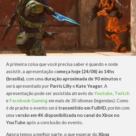
A primeira coisa que você precisa saber é quando e onde
assistir, a apresentação c
omeça hoje (24/08) às 14hs
(brasília)
, com uma
duração aproximada de 90 minutos
e
será apresentado por
Parris Lilly
e
Kate Yeager
. A
apresentação pode ser assistida através do
Youtube
,
Twitch
e
Facebook Gaming
em mais de 30 idiomas (legendas). Como
é de prache o evento será
transmitido em FullHD
, porém com
uma v
ersão em 4K disponibilizada no canal do Xbox no
YouTube
após a conclusão do evento.
Agora temos a melhor parte, o que esperar do
Xbox