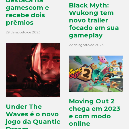
destaca na
Black Myth:
gamescom e
Wukong tem
recebe dois
novo trailer
prêmios
focado em sua
29 de agosto de 2023
gameplay
22 de agosto de 2023
Moving Out 2
Under The
chega em 2023
Waves é o novo
e com modo
jogo da Quantic
online