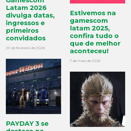
Gamescom
Latam 2026
Estivemos na
divulga datas,
gamescom
ingressos e
latam 2025,
primeiros
confira tudo o
convidados
que de melhor
20 de fevereiro de 2026
aconteceu!
7 de maio de 2025
PAYDAY 3 se