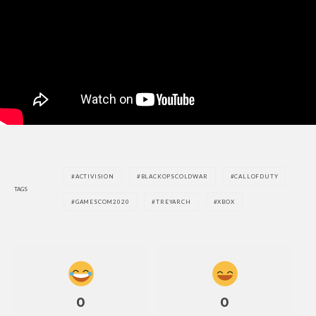
ACTIVISION
BLACKOPSCOLDWAR
CALLOFDUTY
TAGS
GAMESCOM2020
TREYARCH
XBOX
0
0