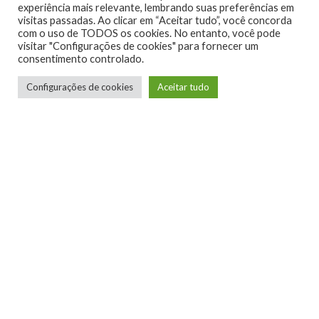
experiência mais relevante, lembrando suas preferências em
visitas passadas. Ao clicar em “Aceitar tudo”, você concorda
com o uso de TODOS os cookies. No entanto, você pode
visitar "Configurações de cookies" para fornecer um
consentimento controlado.
Configurações de cookies
Aceitar tudo
Telmo Camargo
Editor Chefe
Idealizador e editor chefe do Xboxmania, Host
do Gamemania Podcast, Xbox Ambassador,
entusiasta dos jogos de corrida e pai do Miguel,
meu Player 2 favorito!