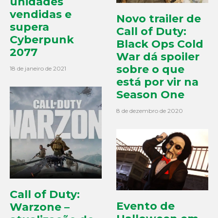
unidades
vendidas e
Novo trailer de
supera
Call of Duty:
Cyberpunk
Black Ops Cold
2077
War dá spoiler
sobre o que
18 de janeiro de 2021
está por vir na
Season One
8 de dezembro de 2020
Call of Duty:
Evento de
Warzone –