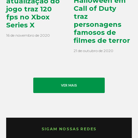
Halloween em
atualização do
Call of Duty
jogo traz 120
traz
fps no Xbox
personagens
Series X
famosos de
16 de novembro de 2020
filmes de terror
21 de outubro de 2020
VER MAIS
SIGAM NOSSAS REDES