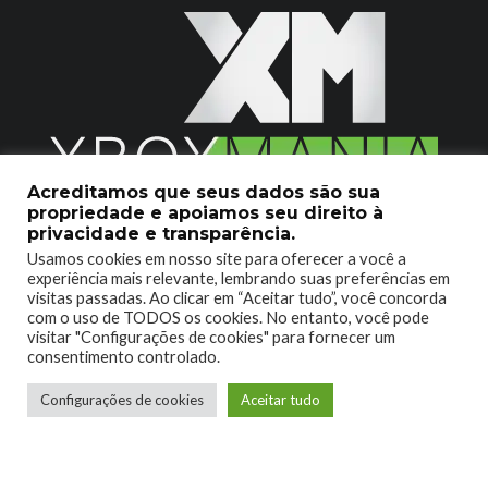
Acreditamos que seus dados são sua
propriedade e apoiamos seu direito à
2020 © Xboxmania. Todos os Direitos Reservados.
privacidade e transparência.
Usamos cookies em nosso site para oferecer a você a
SOBRE O XBOX MANIA
CONTATO
experiência mais relevante, lembrando suas preferências em
visitas passadas. Ao clicar em “Aceitar tudo”, você concorda
ENCONTROU UM PROBLEMA?
com o uso de TODOS os cookies. No entanto, você pode
visitar "Configurações de cookies" para fornecer um
consentimento controlado.
Configurações de cookies
Aceitar tudo