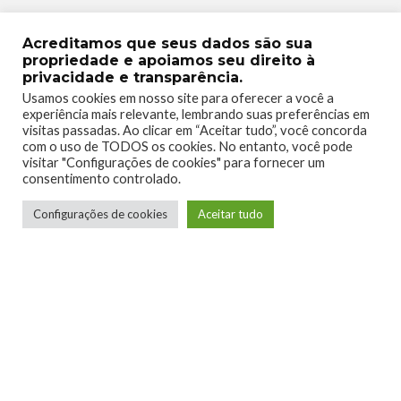
Site
Acreditamos que seus dados são sua
Conheça o Super Amibos
propriedade e apoiamos seu direito à
privacidade e transparência.
Site
Usamos cookies em nosso site para oferecer a você a
experiência mais relevante, lembrando suas preferências em
visitas passadas. Ao clicar em “Aceitar tudo”, você concorda
com o uso de TODOS os cookies. No entanto, você pode
visitar "Configurações de cookies" para fornecer um
GAMEMANIA
PODCAST
POINTANDCLICK
consentimento controlado.
TAGS
SUPERAMIBOS
WARPZONE
Configurações de cookies
Aceitar tudo
0
0