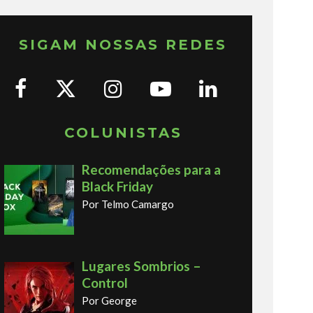
SIGAM NOSSAS REDES
COLUNISTAS
Recomendações para a
Black Friday
Por Telmo Camargo
Lugares Sombrios –
Control
Por George