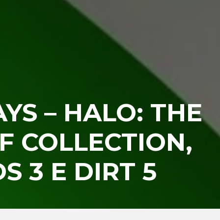
YS – HALO: THE
F COLLECTION,
 3 E DIRT 5