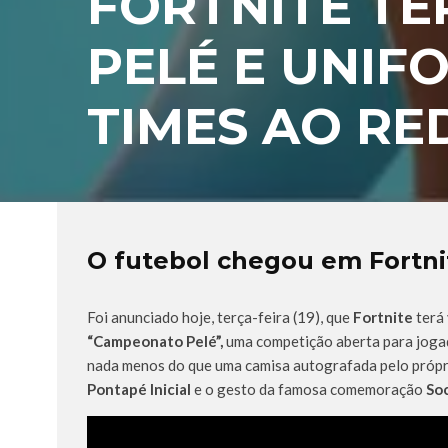
FORTNITE T
PELÉ E UNIF
TIMES AO R
O futebol chegou em Fortni
Foi anunciado hoje, terça-feira (19), que
Fortnite
terá 
“Campeonato Pelé”,
uma competição aberta para jog
nada menos do que uma camisa autografada pelo próprio
Pontapé Inicial
e o gesto da famosa comemoração
So