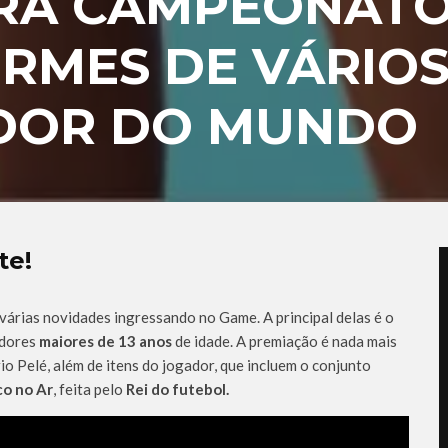
ERÁ CAMPEONATO
ORMES DE VÁRIO
EDOR DO MUNDO
te!
várias novidades ingressando no Game. A principal delas é o
adores
maiores de 13 anos
de idade. A premiação é nada mais
 Pelé, além de itens do jogador, que incluem o conjunto
co no Ar
, feita pelo
Rei do futebol.