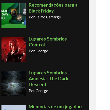
Recomendações para a
Black Friday
Por Telmo Camargo
Lugares Sombrios –
Control
Por George
Lugares Sombrios –
Amnesia: The Dark
Descent
Por George
Memórias de um jogador: