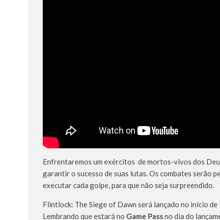
Enfrentaremos um exércitos de mortos-vivos dos Deus
garantir o sucesso de suas lutas. Os combates serão p
executar cada golpe, para que não seja surpreendido.
Flintlock: The Siege of Dawn será lançado no início d
Lembrando que estará no
Game Pass
no dia do lançam