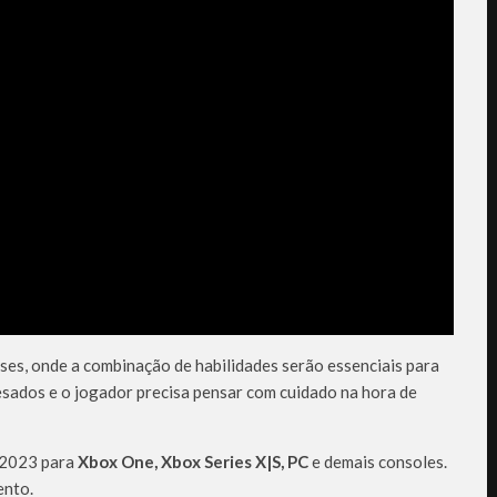
es, onde a combinação de habilidades serão essenciais para
esados e o jogador precisa pensar com cuidado na hora de
e 2023 para
Xbox One, Xbox Series X|S, PC
e demais consoles.
ento.