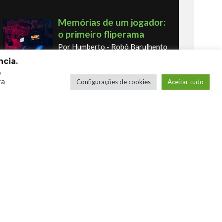
Memórias de um jogador:
o primeiro fliperama
Por Humberto - Robô Barulhento
cia.
o
ra
Configurações de cookies
Aceitar tudo
Os novos Retrôs – Xbox
360 & Ps3
Por George
COMPRE SEUS JOGOS