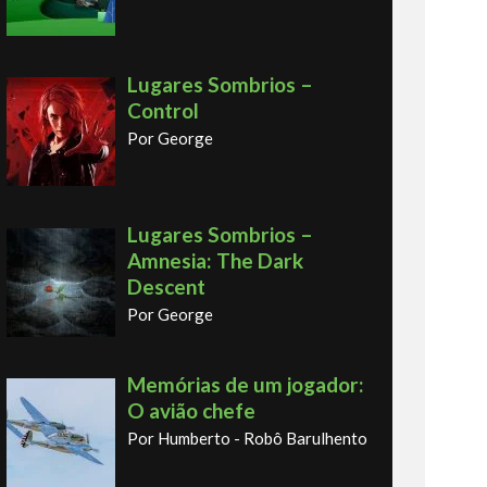
Lugares Sombrios –
Control
Por George
Lugares Sombrios –
Amnesia: The Dark
Descent
Por George
Memórias de um jogador:
O avião chefe
Por Humberto - Robô Barulhento