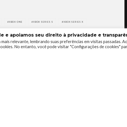
XBOX ONE
XBOX SERIES S
XBOX SERIES X
 e apoiamos seu direito à privacidade e transparên
 mais relevante, lembrando suas preferências em visitas passadas. A
ookies. No entanto, você pode visitar "Configurações de cookies" pa
0
0
0