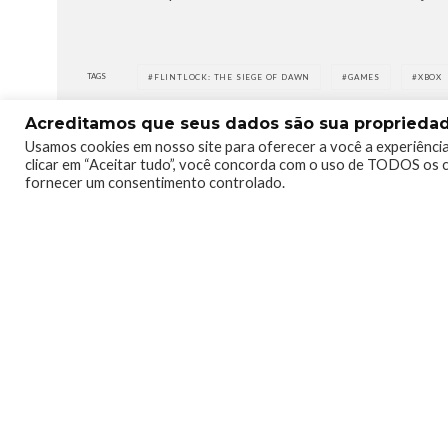
TAGS
FLINTLOCK: THE SIEGE OF DAWN
GAMES
XBOX
Acreditamos que seus dados são sua propriedade
Usamos cookies em nosso site para oferecer a você a experiência
clicar em “Aceitar tudo”, você concorda com o uso de TODOS os c
fornecer um consentimento controlado.
0
0