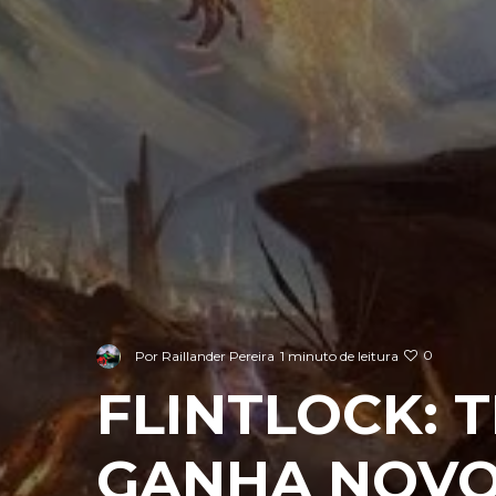
0
Por
Raillander Pereira
1 minuto de leitura
FLINTLOCK: 
GANHA NOVO