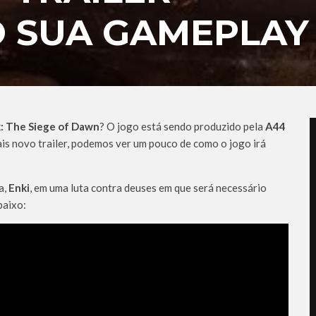
 SUA GAMEPLAY
k: The Siege of Dawn
? O jogo está sendo produzido pela
A44
ais novo trailer, podemos ver um pouco de como o jogo irá
a,
Enki
, em uma luta contra deuses em que será necessário
baixo: