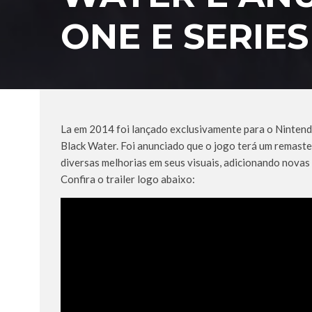
ONE E SERIES
La em 2014 foi lançado exclusivamente para o Nintendo
Black Water. Foi anunciado que o jogo terá um remast
diversas melhorias em seus visuais, adicionando nova
Confira o trailer logo abaixo: