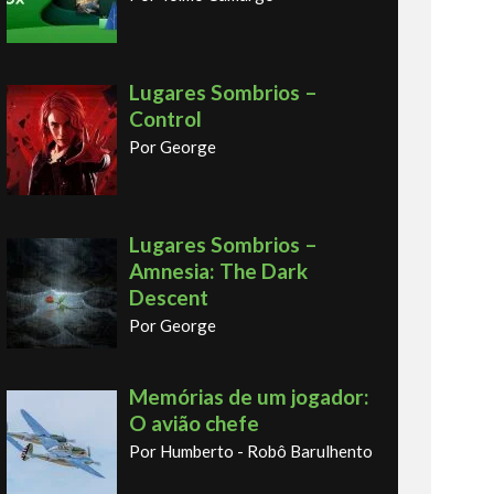
Lugares Sombrios –
Control
Por George
Lugares Sombrios –
Amnesia: The Dark
Descent
Por George
Memórias de um jogador:
O avião chefe
Por Humberto - Robô Barulhento