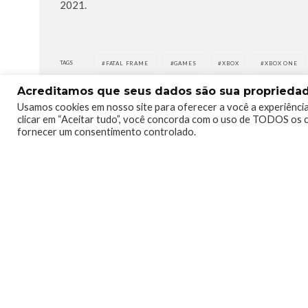
2021.
TAGS
FATAL FRAME
GAMES
XBOX
XBOX ONE
Acreditamos que seus dados são sua propriedade
Usamos cookies em nosso site para oferecer a você a experiência
clicar em “Aceitar tudo”, você concorda com o uso de TODOS os c
fornecer um consentimento controlado.
0
0