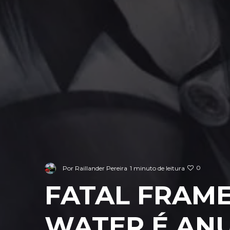
0
Por
Raillander Pereira
1 minuto de leitura
FATAL FRAME
WATER É AN