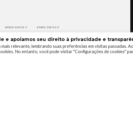
XBOX SERIES S
XBOX SERIES X
 e apoiamos seu direito à privacidade e transparên
 mais relevante, lembrando suas preferências em visitas passadas. A
ookies. No entanto, você pode visitar "Configurações de cookies" pa
0
0
0