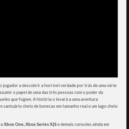
o jogador a descobrir a horrível verdade por trás de uma série
ssumir o papel de uma das três pessoas com o poder da
ueles que fogem. A história o levará a uma aventura
um santuário cheio de bonecas em tamanho real e um lago cheio
ra
Xbox One, Xbox Series X|S
e demais consoles ainda em