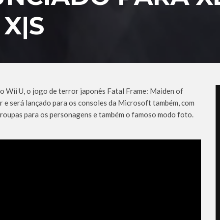
 X|S
 Wii U, o jogo de terror japonês Fatal Frame: Maiden of
er e será lançado para os consoles da Microsoft também, com
s roupas para os personagens e também o famoso modo foto.