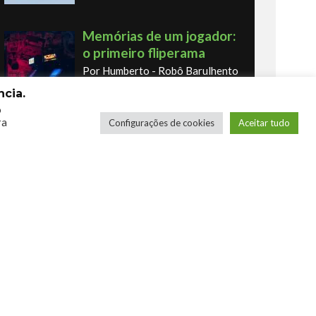
Memórias de um jogador:
o primeiro fliperama
Por Humberto - Robô Barulhento
cia.
o
ra
Configurações de cookies
Aceitar tudo
Os novos Retrôs – Xbox
360 & Ps3
Por George
COMPRE SEUS JOGOS