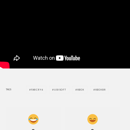
TAGS
FARCRY6
UBISOFT
XBOX
XBOXBR