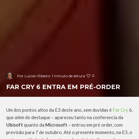
0
Por
Lucian Ribeiro
1 minuto de leitura
FAR CRY 6 ENTRA EM PRÉ-ORDER
Um dos pontos altos da E3 deste ano, sem duvidas é
Far Cry
6,
que além do destaque – apareceu tanto na conferencia da
Ubisoft
quanto da
Microsoft
– entrou em pré order, com
previsão para 7 de outubro. Até o presente momento, na E3, o