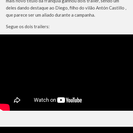
mais novo título da franquia ganhou dois trailer, sendo um
deles dando destaque ao Diego, filho do vilão
Antón Castillo
,
que parece ser um aliado durante a campanha.
Segue os dois trailers: