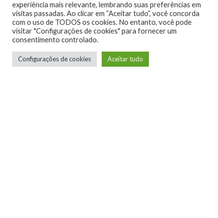
experiência mais relevante, lembrando suas preferências em
visitas passadas. Ao clicar em “Aceitar tudo”, você concorda
com o uso de TODOS os cookies. No entanto, você pode
visitar "Configurações de cookies" para fornecer um
consentimento controlado.
Configurações de cookies
Aceitar tudo
Lucian Ribeiro
Jogador de RPG de mesa, apreciador de
narrativas bem contadas, degustador de
histórias em quadrinhos e autoproclamado
crítico de games.