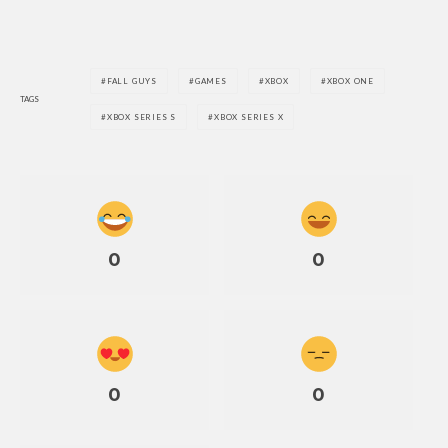
FALL GUYS
GAMES
XBOX
XBOX ONE
TAGS
XBOX SERIES S
XBOX SERIES X
0
0
0
0