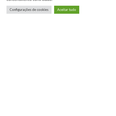
Configurações de cookies
Aceitar tudo
Humberto - Robô Barulhento
Redator
Pai, marido e filho. Apaixonado por games,
livros e quadrinhos. Gamer e Flautista. Um
pouco barulhento.
LEIA MAIS
NINTENDO CONFIRMA