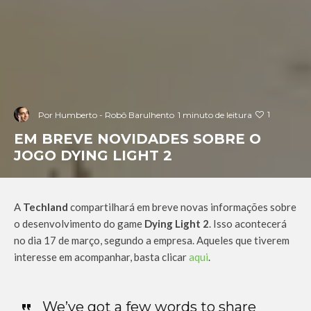
1
Por
Humberto - Robô Barulhento
1 minuto de leitura
EM BREVE NOVIDADES SOBRE O
JOGO DYING LIGHT 2
A
Techland
compartilhará em breve novas informações sobre
o desenvolvimento do game
Dying Light 2
. Isso acontecerá
no dia 17 de março, segundo a empresa. Aqueles que tiverem
interesse em acompanhar, basta clicar
aqui
.
We’ve got a few words to share