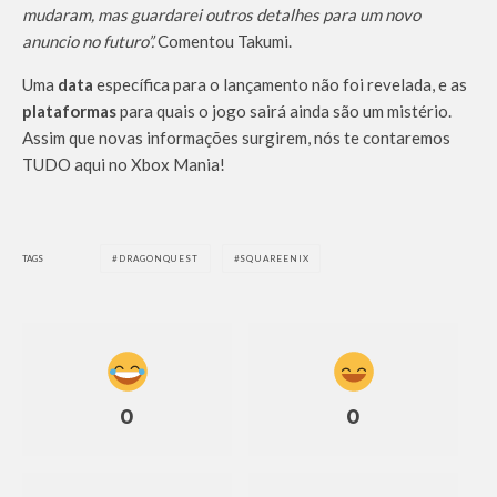
mudaram, mas guardarei outros detalhes para um novo
anuncio no futuro”.
Comentou Takumi.
Uma
data
específica para o lançamento não foi revelada, e as
plataformas
para quais o jogo sairá ainda são um mistério.
Assim que novas informações surgirem, nós te contaremos
TUDO aqui no Xbox Mania!
TAGS
DRAGONQUEST
SQUAREENIX
0
0