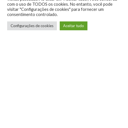
com o uso de TODOS os cookies. No entanto, você pode
visitar "Configurações de cookies" para fornecer um
consentimento controlado.
Configurações de cookies
Aceitar tudo
Telmo Camargo
Editor Chefe
Idealizador e editor chefe do Xboxmania, Host
do Gamemania Podcast, Xbox Ambassador,
entusiasta dos jogos de corrida e pai do Miguel,
meu Player 2 favorito!