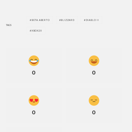
BETA ABERTO
BLIZZARD
DIABLO II
TAGS
XBOX20
0
0
0
0