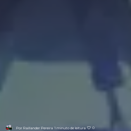
0
Por
Raillander Pereira
1 minuto de leitura