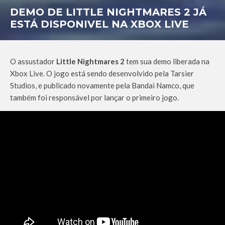
DEMO DE LITTLE NIGHTMARES 2 JÁ
ESTÁ DISPONIVEL NA XBOX LIVE
O assustador
Little Nightmares 2
tem sua demo liberada na
Xbox Live. O jogo está sendo desenvolvido pela Tarsier
Studios, e publicado novamente pela Bandai Namco, que
também foi responsável por lançar o primeiro jogo.