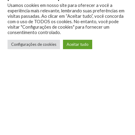
Usamos cookies em nosso site para oferecer a você a
experiência mais relevante, lembrando suas preferências em
Jogador de RPG de mesa, apreciador de
visitas passadas. Ao clicar em “Aceitar tudo”, você concorda
narrativas bem contadas, degustador de
com o uso de TODOS os cookies. No entanto, você pode
histórias em quadrinhos e autoproclamado
visitar "Configurações de cookies" para fornecer um
consentimento controlado.
crítico de games.
Configurações de cookies
Aceitar tudo
LEIA MAIS
NINTENDO CONFIRMA
PARTICIPAÇÃO NA BRASIL
GAME SHOW 2026