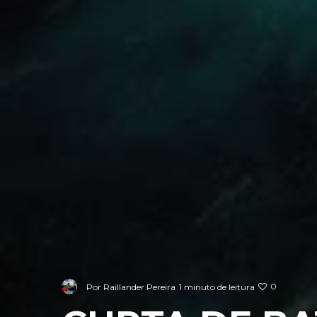
0
Por
Raillander Pereira
1 minuto de leitura