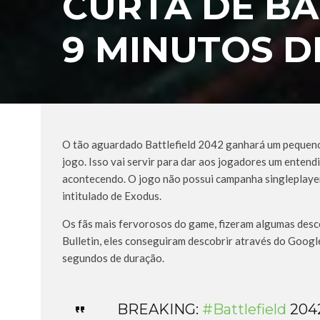
CURTA DE BA
9 MINUTOS 
O tão aguardado Battlefield 2042 ganhará um pequeno 
jogo. Isso vai servir para dar aos jogadores um entend
acontecendo. O jogo não possui campanha singleplayer,
intitulado de Exodus.
Os fãs mais fervorosos do game, fizeram algumas descob
Bulletin, eles conseguiram descobrir através do Googl
segundos de duração.
BREAKING:
#Battlefield
2042