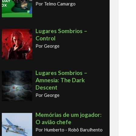
Por Telmo Camargo
Lugares Sombrios –
Control
Por George
Lugares Sombrios –
Amnesia: The Dark
Descent
Por George
Memórias de um jogador:
O avião chefe
Por Humberto - Robô Barulhento