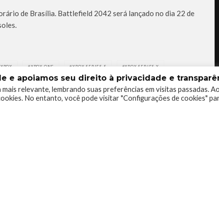
rário de Brasília. Battlefield 2042 será lançado no dia 22 de
oles.
XBOX
XBOX ONE
XBOX SERIES S
XBOX SERIES X
 e apoiamos seu direito à privacidade e transparên
 mais relevante, lembrando suas preferências em visitas passadas. A
ookies. No entanto, você pode visitar "Configurações de cookies" pa
0
0
0