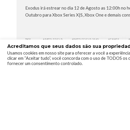
Exodus irá estrear no dia 12 de Agosto as 12:00h no ho
Outubro para Xbox Series X|S, Xbox One e demais cons
TAGS
BATTLEFIELD
BATTLEFIELD 2042
GAMES
Acreditamos que seus dados são sua propriedade
Usamos cookies em nosso site para oferecer a você a experiência
clicar em “Aceitar tudo”, você concorda com o uso de TODOS os c
fornecer um consentimento controlado.
0
0