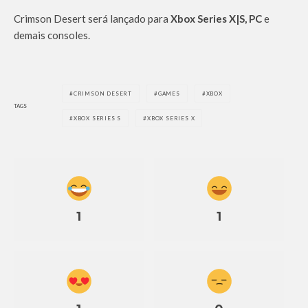
Crimson Desert será lançado para
Xbox Series X|S, PC
e
demais consoles.
CRIMSON DESERT
GAMES
XBOX
TAGS
XBOX SERIES S
XBOX SERIES X
1
1