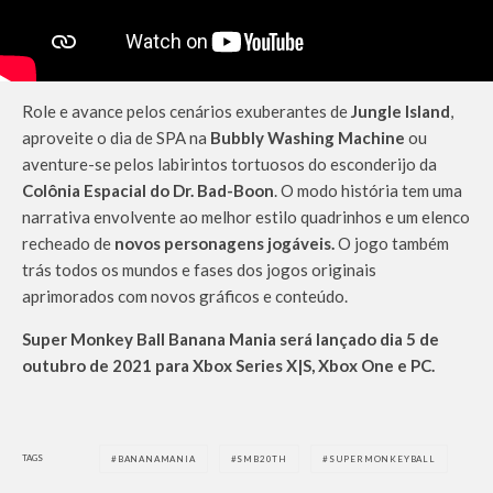
Role e avance pelos cenários exuberantes de
Jungle Island
,
aproveite o dia de SPA na
Bubbly Washing Machine
ou
aventure-se pelos labirintos tortuosos do esconderijo da
Colônia Espacial do Dr. Bad-Boon
. O modo história tem uma
narrativa envolvente ao melhor estilo quadrinhos e um elenco
recheado de
novos personagens jogáveis.
O jogo também
trás todos os mundos e fases dos jogos originais
aprimorados com novos gráficos e conteúdo.
Super Monkey Ball Banana Mania será lançado dia 5 de
outubro de 2021 para Xbox Series X|S, Xbox One e PC.
TAGS
BANANAMANIA
SMB20TH
SUPERMONKEYBALL