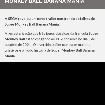
MONKEY BALL BANANA MANIA
A SEGA revelou um novo trailer mostrando detalhes de
Super Monkey Ball Banana Mania.
A remasterização dos três jogos clássicos da franquia
Super
Monkey Ball
estão chegando ao PC e consoles no dia 5 de
outubro de 2021 . O divertido trailer mostra os mundos
criativos e o modo história de
Super Monkey Ball Banana
Mania.